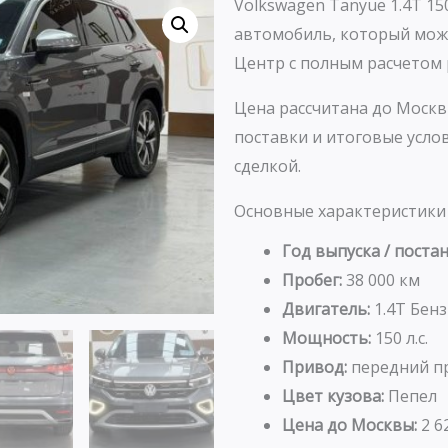
Volkswagen Tanyue 1.4T 15
автомобиль, который мож
Центр с полным расчетом 
Цена рассчитана до Москв
поставки и итоговые усл
сделкой.
Основные характеристики
Год выпуска / постан
Пробег:
38 000 км
Двигатель:
1.4T Бен
Мощность:
150 л.с.
Привод:
передний п
Цвет кузова:
Пепел
Цена до Москвы:
2 6