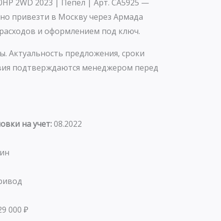
0HP 2WD 2023 | Пепел | Арт. CA5925 —
но привезти в Москву через Армада
расходов и оформлением под ключ.
ы. Актуальность предложения, сроки
овия подтверждаются менеджером перед
овки на учет:
08.2022
зин
ривод
29 000 ₽