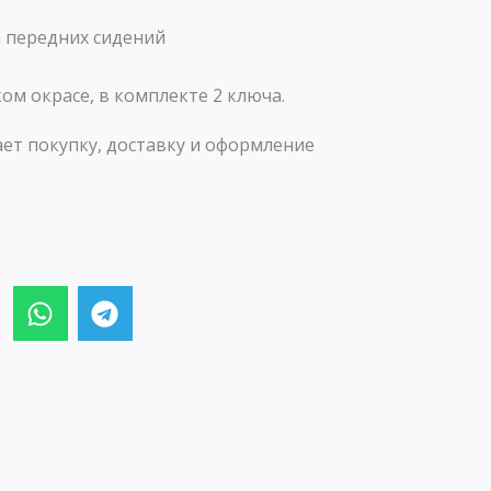
 передних сидений
ом окрасе, в комплекте 2 ключа.
ет покупку, доставку и оформление
W
T
h
e
a
l
t
e
s
g
a
r
p
a
p
m