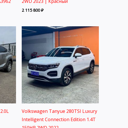
A3962
2WD 2023 | Красный
2 115 800
₽
2.0L
Volkswagen Tanyue 280TSI Luxury
Intelligent Connection Edition 1.4T
150HP 2WD 2022