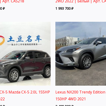
| Арт. CA5218
2WD 2022 | Белый | Арт. C
00
₽
1 993 700
₽
CX-5 Mazda CX-5 2.0L 155HP
Lexus NX200 Trendy Edition 
022
150HP 4WD 2021