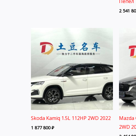
Пепел 
2 541 8
Skoda Kamiq 1.5L 112HP 2WD 2022
Mazda 
2WD 2
1 877 800
₽