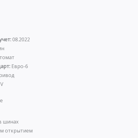
учет:
08.2022
ин
томат
арт:
Евро-6
ривод
UV
е
в шинах
ым открытием