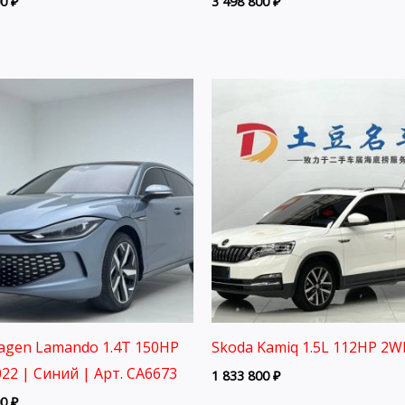
00
₽
3 498 800
₽
agen Lamando 1.4T 150HP
Skoda Kamiq 1.5L 112HP 2W
22 | Синий | Арт. CA6673
1 833 800
₽
00
₽