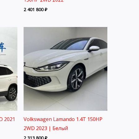
2 401 800
₽
D 2021
Volkswagen Lamando 1.4T 150HP
2WD 2023 | Белый
2 313 800
₽