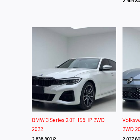
2 464 8
BMW 3 Series 2.0T 156HP 2WD
Volksw
2022
2WD 20
2 838 800
₽
2 027 8