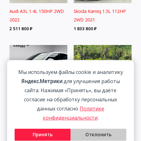
Audi A3L 1.4L 150HP 2WD
Skoda Kamiq 1.5L 112HP
2022
2WD 2021
2 511 800
₽
1 833 800
₽
Мы используем файлы cookie и аналитику
Яндекс.Метрики
для улучшения работы
сайта. Нажимая «Принять», вы даёте
согласие на обработку персональных
Audi A3 1.4T 150HP 2WD
данных согласно
Политике
2022 | Белый | Арт.
Volkswagen Lamando 1.4T
CA6456
конфиденциальности
.
150HP 2WD 2023 |
2 291 800
₽
Красный
Принять
Отклонить
2 115 800
₽