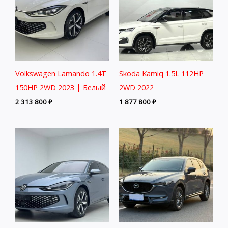
Volkswagen Lamando 1.4T
Skoda Kamiq 1.5L 112HP
150HP 2WD 2023 | Белый
2WD 2022
2 313 800
₽
1 877 800
₽