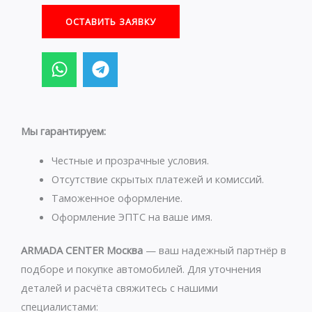
ОСТАВИТЬ ЗАЯВКУ
W
T
h
e
a
l
t
e
s
g
Мы гарантируем:
a
r
p
a
Честные и прозрачные условия.
p
m
Отсутствие скрытых платежей и комиссий.
Таможенное оформление.
Оформление ЭПТС на ваше имя.
ARMADA CENTER Москва
— ваш надежный партнёр в
подборе и покупке автомобилей. Для уточнения
деталей и расчёта свяжитесь с нашими
специалистами: