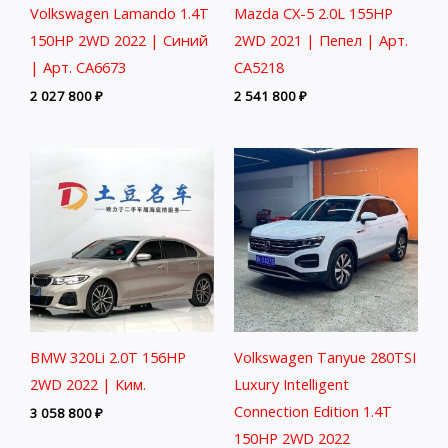
Volkswagen Lamando 1.4T
Mazda CX-5 2.0L 155HP
150HP 2WD 2022 | Синий
2WD 2021 | Пепел | Арт.
| Арт. CA6673
CA5218
2 027 800
₽
2 541 800
₽
BMW 320Li 2.0T 156HP
Volkswagen Tanyue 280TSI
2WD 2022 | Ким.
Luxury Intelligent
Connection Edition 1.4T
3 058 800
₽
150HP 2WD 2022