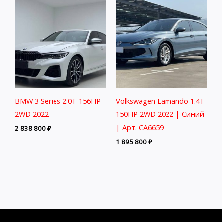
BMW 3 Series 2.0T 156HP
Volkswagen Lamando 1.4T
2WD 2022
150HP 2WD 2022 | Синий
| Арт. CA6659
2 838 800
₽
1 895 800
₽