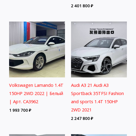
2 401 800
₽
Volkswagen Lamando 1.4T
Audi A3 21 Audi A3
150HP 2WD 2022 | Белый
Sportback 35TFSI Fashion
| Арт. CA3962
and sports 1.4T 150HP
2WD 2021
1 993 700
₽
2 247 800
₽