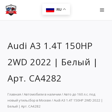
Перейти
MAI
к
RU
MEN
содержимому
Audi A3 1.4T 150HP
2WD 2022 | Белый |
Арт. CA4282
Главная
/
Автомобили в наличии
/
Авто до 160 л.с. под
новый утильсбор в Москве
/ Audi A3 1.4T 150HP 2WD 2022 |
Белый | Арт. CA4282