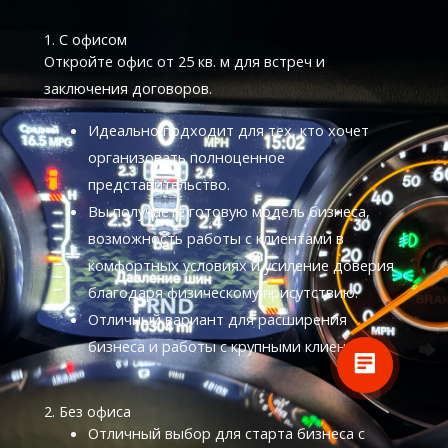
1. С офисом
Откройте офис от 25 кв. м для встреч и
заключения договоров.
Идеально подходит для тех, кто хочет
организовать полноценное
представительство.
Вы получаете готовую модель бизнеса,
Алексей
возможность работы с клиентами в
Здравствуйте! Готов помочь
комфортных условиях и усиление доверия
вам. Напишите мне, если у
вас появятся вопросы.
благодаря физическому присутствию.
Отличный вариант для расширения
бизнеса и работы с крупными клиентами.
2. Без офиса
Отличный выбор для старта бизнеса с