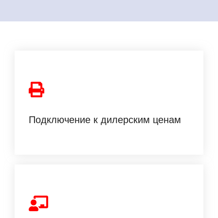
Доступ к эксклюзивным ценам на автомобили
напрямую от поставщиков.
Подключение к дилерским ценам
Мы научим вас всему: от поиска клиентов до
работы со скриптами продаж. Вы получите
полный алгоритм действий для успешного