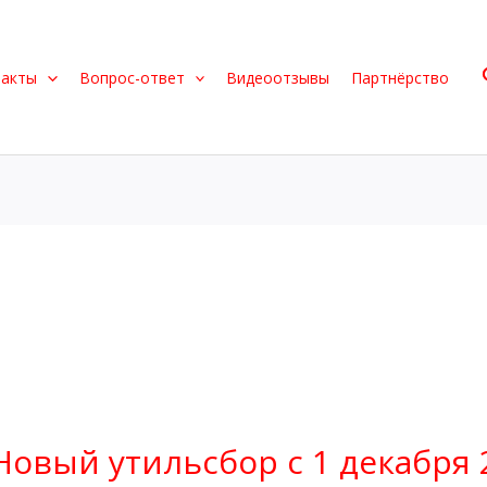
такты
Вопрос-ответ
Видеоотзывы
Партнёрство
овый утильсбор с 1 декабря 2
й