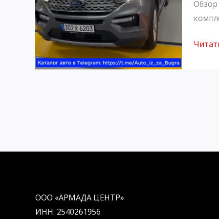
Обзор 
Южно
компле
Кореи
Читать
ООО «АРМАДА ЦЕНТР»
ИНН: 2540261956