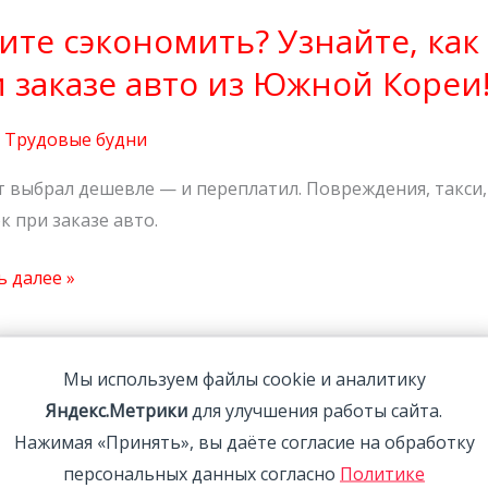
е
ите сэкономить? Узнайте, как
омить?
е,
 заказе авто из Южной Кореи
,
Трудовые будни
 выбрал дешевле — и переплатил. Повреждения, такси,
уть
 при заказе авто.
 далее »
й
Мы используем файлы cookie и аналитику
дняя
ледняя загрузка автомобиле
Яндекс.Метрики
для улучшения работы сайта.
ка
Нажимая «Принять», вы даёте согласие на обработку
обилей
м году! ?
персональных данных согласно
Политике