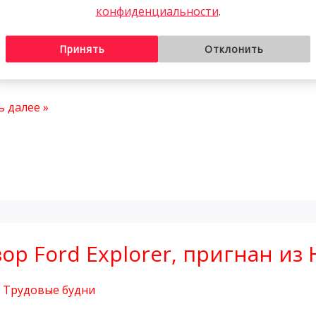
конфиденциальности
.
й
,
Трудовые будни
Принять
Отклонить
ная партия авто из Кореи: Audi, Kia, Mercedes, Hyundai 
 в 2025!
 далее »
ор Ford Explorer, пригнан и
r,
,
Трудовые будни
ан