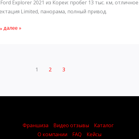
Ford Explorer 2021 из Кореи: пробег 13 тыс. км, отличн
й
ктация Limited, панорама, полный привод.
 далее »
1
2
3
Франшиза
Видео отзывы
Каталог
О компании
FAQ
Кейсы