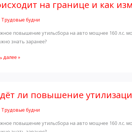
сбор
исходит на границе и как из
,
Трудовые будни
ря
жное повышение утильсбора на авто мощнее 160 л.с. мо
ажно знать заранее?
 далее »
но
ходит
т
це
дёт ли повышение утилизаци
ение
,
Трудовые будни
зационного
ится
ость
жное повышение утильсбора на авто мощнее 160 л.с. мо
ажно знать заранее?