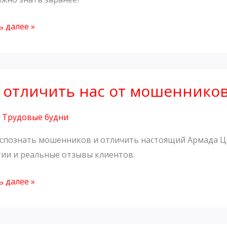
 далее »
 отличить нас от мошеннико
ить
,
Трудовые будни
ников?
аспознать мошенников и отличить настоящий Армада Це
тии и реальные отзывы клиентов.
 далее »