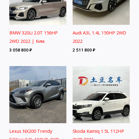
BMW 320Li 2.0T 156HP
Audi A3L 1.4L 150HP 2WD
2WD 2022 | Ким.
2022
3 058 800
₽
2 511 800
₽
Lexus NX200 Trendy
Skoda Kamiq 1.5L 112HP