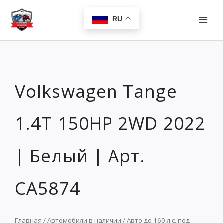
Перейти
MAI
к
RU
MEN
содержимому
Volkswagen Tange
1.4T 150HP 2WD 2022
| Белый | Арт.
CA5874
Главная
/
Автомобили в наличии
/
Авто до 160 л.с. под