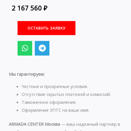
2 167 560
₽
ОСТАВИТЬ ЗАЯВКУ
W
T
h
e
a
l
t
e
s
g
Мы гарантируем:
a
r
p
a
Честные и прозрачные условия.
p
m
Отсутствие скрытых платежей и комиссий.
Таможенное оформление.
Оформление ЭПТС на ваше имя.
ARMADA CENTER Москва
— ваш надежный партнёр в