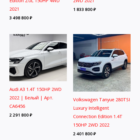
Edition 2.0L 150HP 4WD
2WD 2021
2021
1 833 800
₽
3 498 800
₽
Audi A3 1.4T 150HP 2WD
2022 | Белый | Арт.
Volkswagen Tanyue 280TSI
CA6456
Luxury Intelligent
2 291 800
₽
Connection Edition 1.4T
150HP 2WD 2022
2 401 800
₽