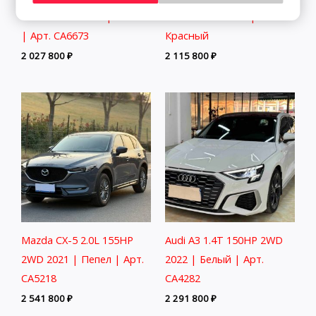
150HP 2WD 2022 | Синий
150HP 2WD 2023 |
| Арт. CA6673
Красный
2 027 800
₽
2 115 800
₽
Mazda CX-5 2.0L 155HP
Audi A3 1.4T 150HP 2WD
2WD 2021 | Пепел | Арт.
2022 | Белый | Арт.
CA5218
CA4282
2 541 800
₽
2 291 800
₽