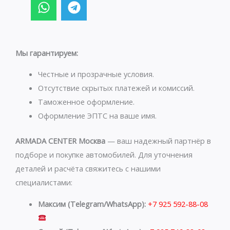
W
T
h
e
a
l
t
e
s
g
Мы гарантируем:
a
r
p
a
Честные и прозрачные условия.
p
m
Отсутствие скрытых платежей и комиссий.
Таможенное оформление.
Оформление ЭПТС на ваше имя.
ARMADA CENTER Москва
— ваш надежный партнёр в
подборе и покупке автомобилей. Для уточнения
деталей и расчёта свяжитесь с нашими
специалистами:
Максим (Telegram/WhatsApp):
+7 925 592-88-08