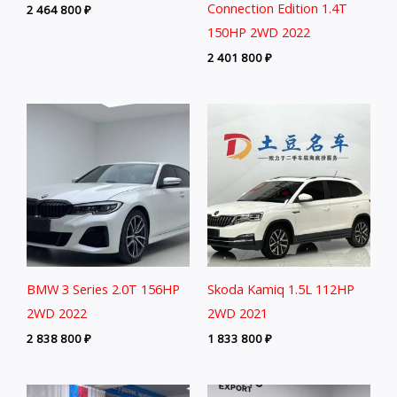
Connection Edition 1.4T
2 464 800
₽
150HP 2WD 2022
2 401 800
₽
BMW 3 Series 2.0T 156HP
Skoda Kamiq 1.5L 112HP
2WD 2022
2WD 2021
2 838 800
₽
1 833 800
₽