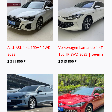
Audi A3L 1.4L 150HP 2WD
Volkswagen Lamando 1.4T
2022
150HP 2WD 2023 | Белый
2 511 800
₽
2 313 800
₽