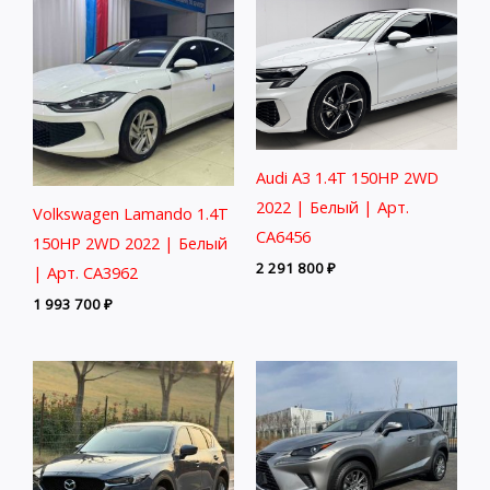
Audi A3 1.4T 150HP 2WD
2022 | Белый | Арт.
Volkswagen Lamando 1.4T
CA6456
150HP 2WD 2022 | Белый
2 291 800
₽
| Арт. CA3962
1 993 700
₽