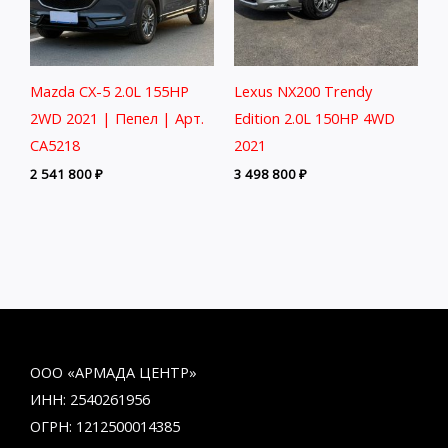
Mazda CX-5 2.0L 155HP
Lexus NX200 Trendy
2WD 2021 | Пепел | Арт.
Edition 2.0L 150HP 4WD
CA5218
2021
2 541 800
₽
3 498 800
₽
ООО «АРМАДА ЦЕНТР»
ИНН: 2540261956
ОГРН: 1212500014385