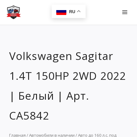
Перейти
MAI
к
RU
MEN
содержимому
Volkswagen Sagitar
1.4T 150HP 2WD 2022
| Белый | Арт.
CA5842
Главная
/
Автомобили в наличии
/
Авто до 160 л.с. под