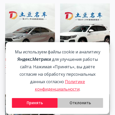
Мы используем файлы cookie и аналитику
Яндекс.Метрики
для улучшения работы
Dongfeng Kia K3 1.4T 130HP
Volkswagen Tanyue 1.4T
2WD 2021
150HP 2WD 2022 | Белый |
сайта. Нажимая «Принять», вы даёте
Арт. CA6092
согласие на обработку персональных
1 865 160
₽
2 391 560
₽
данных согласно
Политике
конфиденциальности
.
Принять
Отклонить