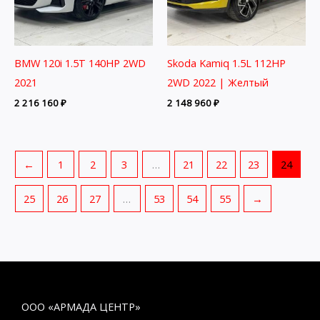
BMW 120i 1.5T 140HP 2WD
Skoda Kamiq 1.5L 112HP
2021
2WD 2022 | Желтый
2 216 160
₽
2 148 960
₽
←
1
2
3
…
21
22
23
24
25
26
27
…
53
54
55
→
ООО «АРМАДА ЦЕНТР»