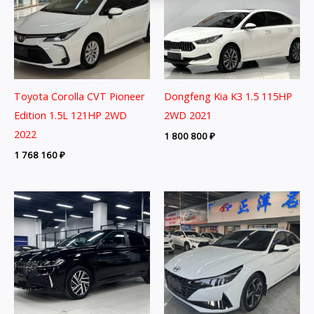
Toyota Corolla CVT Pioneer
Dongfeng Kia K3 1.5 115HP
Edition 1.5L 121HP 2WD
2WD 2021
2022
1 800 800
₽
1 768 160
₽