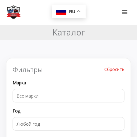
Перейти
MAI
к
RU
MEN
содержимому
Каталог
Фильтры
Сбросить
Марка
Год