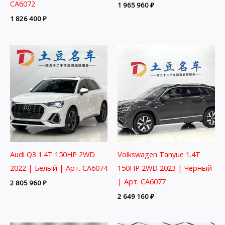
CA6072
1 965 960
₽
1 826 400
₽
Audi Q3 1.4T 150HP 2WD
Volkswagen Tanyue 1.4T
2022 | Белый | Арт. CA6074
150HP 2WD 2023 | Черный
| Арт. CA6077
2 805 960
₽
2 649 160
₽