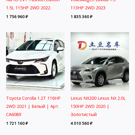
1.5L 115HP 2WD 2022
113HP 2WD 2023
1 756 960
₽
1 835 360
₽
Toyota Corolla 1.2T 116HP
Lexus NX200 Lexus NX 2.0L
2WD 2021 | Белый | Арт.
150HP 2WD 2020 |
CA6089
Золотистый
1 721 160
₽
4 010 560
₽