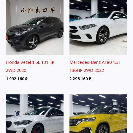
Honda Vezel 1.5L 131HP
Mercedes-Benz A180 1.3T
2WD 2020
136HP 2WD 2022
1 992 160
₽
2 298 160
₽