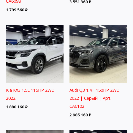
CA6098
3 551 360
₽
1 799 560
₽
Kia KX3 1.5L 115HP 2WD
Audi Q3 1.4T 150HP 2WD
2022
2022 | Серый | Арт.
CA6102
1 880 160
₽
2 985 160
₽