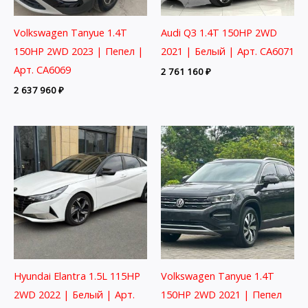
Volkswagen Tanyue 1.4T
Audi Q3 1.4T 150HP 2WD
150HP 2WD 2023 | Пепел |
2021 | Белый | Арт. CA6071
Арт. CA6069
2 761 160
₽
2 637 960
₽
Hyundai Elantra 1.5L 115HP
Volkswagen Tanyue 1.4T
2WD 2022 | Белый | Арт.
150HP 2WD 2021 | Пепел