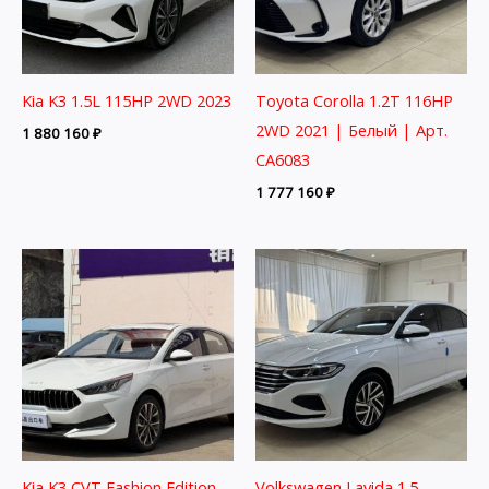
Kia K3 1.5L 115HP 2WD 2023
Toyota Corolla 1.2T 116HP
2WD 2021 | Белый | Арт.
1 880 160
₽
CA6083
1 777 160
₽
Kia K3 CVT Fashion Edition
Volkswagen Lavida 1.5