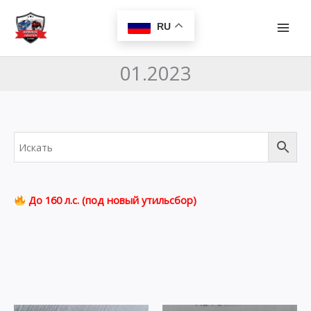
Перейти
MAI
к
RU
MEN
содержимому
01.2023
До 160 л.с. (под новый утильсбор)