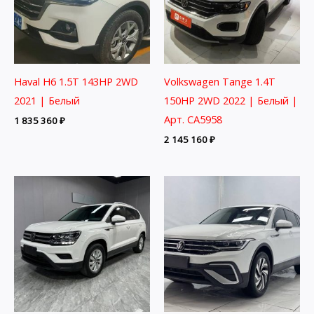
Haval H6 1.5T 143HP 2WD
Volkswagen Tange 1.4T
2021 | Белый
150HP 2WD 2022 | Белый |
Арт. CA5958
1 835 360
₽
2 145 160
₽