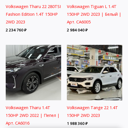
Volkswagen Tharu 22 280TSI
Volkswagen Tiguan L 1.4T
Fashion Edition 1.4T 150HP
150HP 2WD 2023 | Белый |
2WD 2023
Арт. CA6005
2 234 760
₽
2 984 040
₽
Volkswagen Tharu 1.4T
Volkswagen Tange 22 1.4T
150HP 2WD 2022 | Пепел |
150HP 2WD 2023
Арт. CA6016
1 988 360
₽