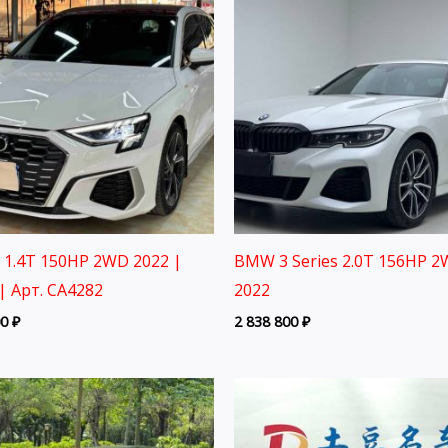
3 1.4T 150HP 2WD 2022 |
BMW 3 Series 2.0T 156HP 
| Арт. CA4282
2022
00
₽
2 838 800
₽