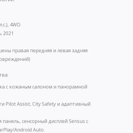
:
л.с.), 4WD
 2021
ены правая передняя и левая задняя
повреждений)
тва:
ка с кожаным салоном и панорамной
 Pilot Assist, City Safety и адаптивный
панель, сенсорный дисплей Sensus с
rPlay/Android Auto.