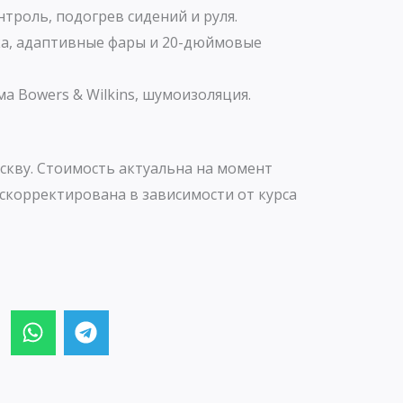
троль, подогрев сидений и руля.
а, адаптивные фары и 20-дюймовые
а Bowers & Wilkins, шумоизоляция.
скву. Стоимость актуальна на момент
скорректирована в зависимости от курса
W
T
h
e
a
l
t
e