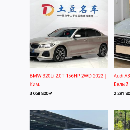
BMW 320Li 2.0T 156HP 2WD 2022 |
Audi A
Ким.
Белый 
3 058 800
₽
2 291 8