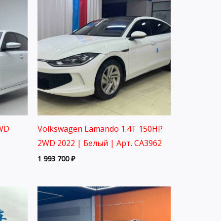
2WD
Volkswagen Lamando 1.4T 150HP
2WD 2022 | Белый | Арт. CA3962
1 993 700
₽