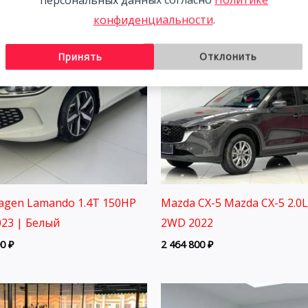
конфиденциальности
.
Принять
Отклонить
agen Lamando 1.4T 150HP
Mazda CX-5 Mazda CX-5 2.0
23 | Белый
2WD 2022
00
₽
2 464 800
₽