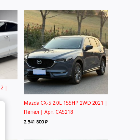
2 |
Mazda CX-5 2.0L 155HP 2WD 2021 |
Пепел | Арт. CA5218
2 541 800
₽