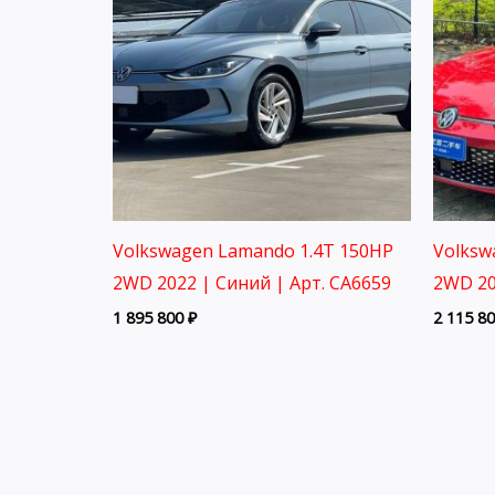
Volkswagen Lamando 1.4T 150HP
Volksw
2WD 2022 | Синий | Арт. CA6659
2WD 20
1 895 800
₽
2 115 8