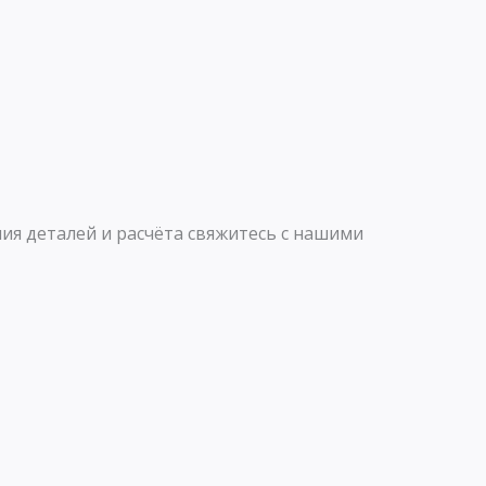
s
g
a
r
p
a
p
m
ия деталей и расчёта свяжитесь с нашими