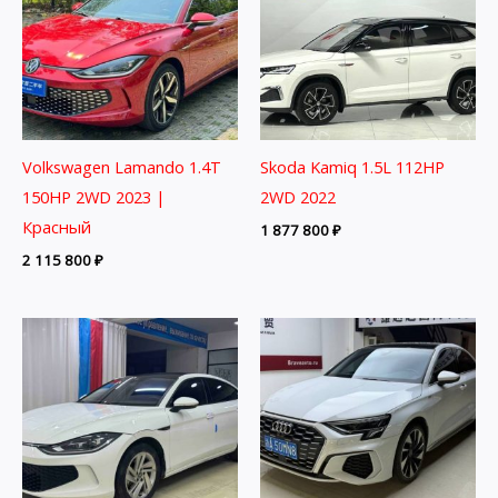
Volkswagen Lamando 1.4T
Skoda Kamiq 1.5L 112HP
150HP 2WD 2023 |
2WD 2022
Красный
1 877 800
₽
2 115 800
₽