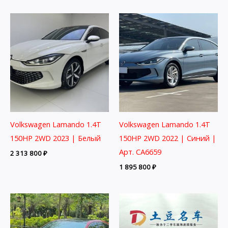
Volkswagen Lamando 1.4T
Volkswagen Lamando 1.4T
150HP 2WD 2023 | Белый
150HP 2WD 2022 | Синий |
Арт. CA6659
2 313 800
₽
1 895 800
₽