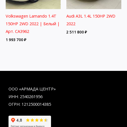
Volkswagen Lamando 1.4T
Audi A3L 1.4L 150HP 2WD
150HP 2WD 2022 | Белый |
2022
Арт. CA3962
2 511 800
₽
1 993 700
₽
ООО «АРМАДА ЦЕНТР»
ИНН: 2540261956
ОГРН: 1212500014385