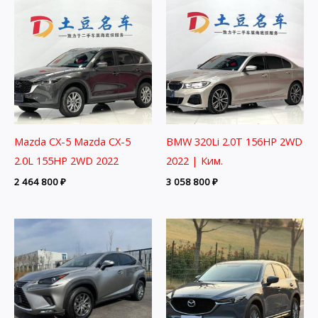
Mazda CX-5 Mazda CX-5
BMW 320Li 2.0T 156HP 2WD
2.0L 155HP 2WD 2022
2022 | Ким.
2 464 800
₽
3 058 800
₽