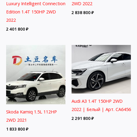
Luxury Intelligent Connection
2WD 2022
Edition 1.4T 150HP 2WD
2 838 800
₽
2022
2 401 800
₽
Audi A3 1.4T 150HP 2WD
2022 | Белый | Арт. CA6456
Skoda Kamiq 1.5L 112HP
2 291 800
₽
2WD 2021
1 833 800
₽