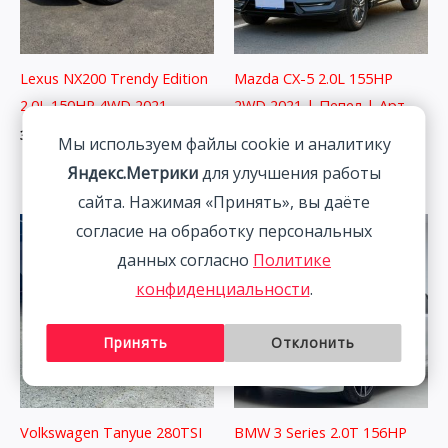
Lexus NX200 Trendy Edition
Mazda CX-5 2.0L 155HP
2.0L 150HP 4WD 2021
2WD 2021 | Пепел | Арт.
CA5218
3 498 800
₽
Мы используем файлы cookie и аналитику
2 541 800
₽
Яндекс.Метрики
для улучшения работы
сайта. Нажимая «Принять», вы даёте
согласие на обработку персональных
данных согласно
Политике
конфиденциальности
.
Принять
Отклонить
Volkswagen Tanyue 280TSI
BMW 3 Series 2.0T 156HP