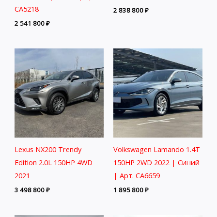
CA5218
2 838 800
₽
2 541 800
₽
Lexus NX200 Trendy
Volkswagen Lamando 1.4T
Edition 2.0L 150HP 4WD
150HP 2WD 2022 | Синий
2021
| Арт. CA6659
3 498 800
₽
1 895 800
₽