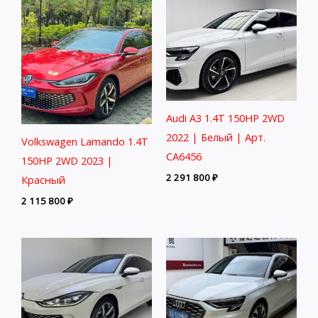
Audi A3 1.4T 150HP 2WD
2022 | Белый | Арт.
Volkswagen Lamando 1.4T
CA6456
150HP 2WD 2023 |
2 291 800
₽
Красный
2 115 800
₽