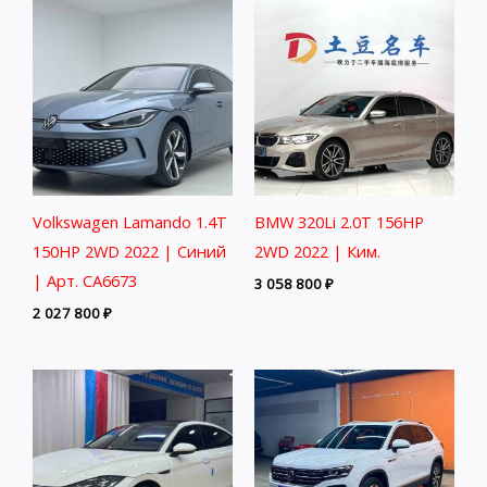
Volkswagen Lamando 1.4T
BMW 320Li 2.0T 156HP
150HP 2WD 2022 | Синий
2WD 2022 | Ким.
| Арт. CA6673
3 058 800
₽
2 027 800
₽