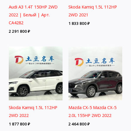
Audi A3 1.4T 150HP 2WD
Skoda Kamiq 1.5L 112HP
2022 | Белый | Арт.
2WD 2021
CA4282
1 833 800
₽
2 291 800
₽
Skoda Kamiq 1.5L 112HP
Mazda CX-5 Mazda CX-5
2WD 2022
2.0L 155HP 2WD 2022
1 877 800
₽
2 464 800
₽