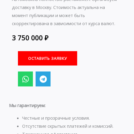
доставку в Москву. Стоимость актуальна на
момент публикации и может быть
скорректирована в зависимости от курса валют.
3 750 000
₽
ОСТАВИТЬ ЗАЯВКУ
W
T
h
e
a
l
t
e
s
g
Мы гарантируем:
a
r
p
a
Честные и прозрачные условия.
p
m
Отсутствие скрытых платежей и комиссий.
Таможенное оформление.