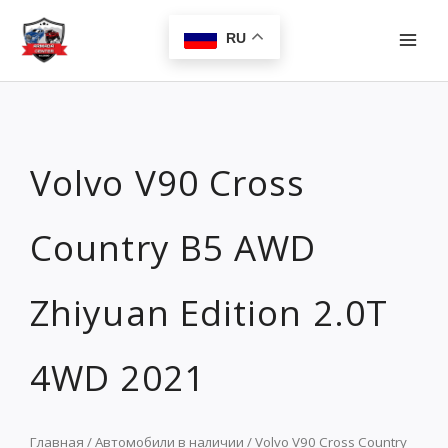
Перейти
MAI
к
RU
MEN
содержимому
Volvo V90 Cross
Country B5 AWD
Zhiyuan Edition 2.0T
4WD 2021
Главная
/
Автомобили в наличии
/ Volvo V90 Cross Country