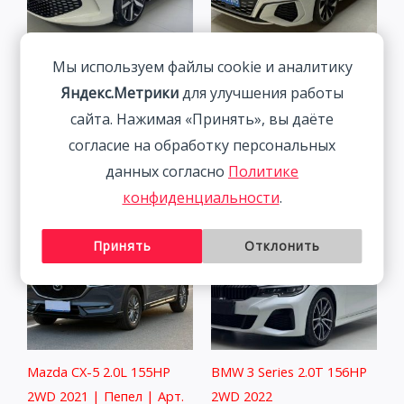
Мы используем файлы cookie и аналитику
Volkswagen Lamando 1.4T
Audi A3L 1.4L 150HP 2WD
Яндекс.Метрики
для улучшения работы
150HP 2WD 2023 | Белый
2022
сайта. Нажимая «Принять», вы даёте
2 313 800
₽
2 511 800
₽
согласие на обработку персональных
данных согласно
Политике
конфиденциальности
.
Принять
Отклонить
Mazda CX-5 2.0L 155HP
BMW 3 Series 2.0T 156HP
2WD 2021 | Пепел | Арт.
2WD 2022