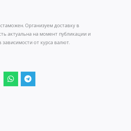
стаможен. Организуем доставку в
сть актуальна на момент публикации и
 зависимости от курса валют.
W
T
h
e
a
l
t
e
s
g
a
r
p
a
p
m