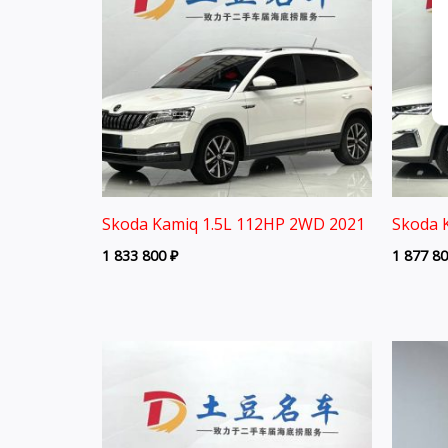
Skoda Kamiq 1.5L 112HP 2WD 2021
Skoda 
1 833 800
₽
1 877 8