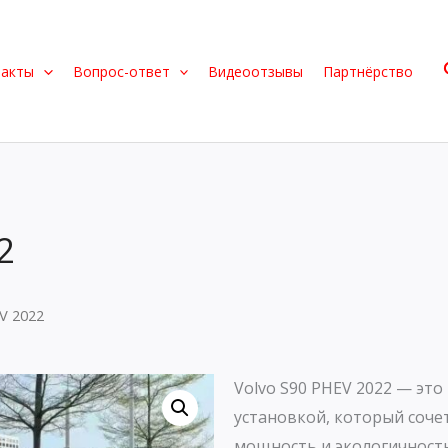
такты
Вопрос-ответ
Видеоотзывы
Партнёрство
2
V 2022
Volvo S90 PHEV 2022 — эт
установкой, который соче
мощность и экологичност