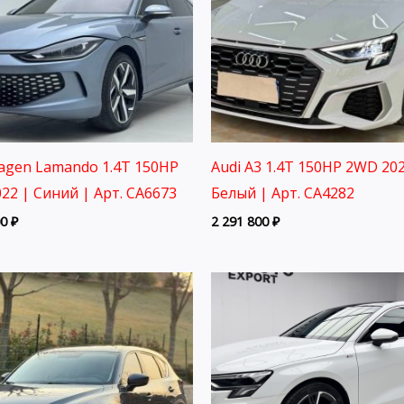
agen Lamando 1.4T 150HP
Audi A3 1.4T 150HP 2WD 202
22 | Синий | Арт. CA6673
Белый | Арт. CA4282
00
₽
2 291 800
₽