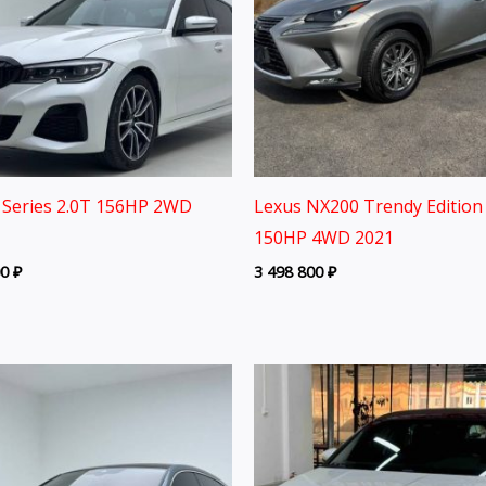
Series 2.0T 156HP 2WD
Lexus NX200 Trendy Edition 
150HP 4WD 2021
00
₽
3 498 800
₽