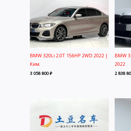
BMW 320Li 2.0T 156HP 2WD 2022 |
BMW 3 
Ким.
2022
3 058 800
₽
2 838 8