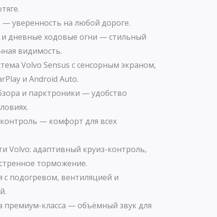
тяге.
— уверенность на любой дороге.
и дневные ходовые огни — стильный
чная видимость.
ема Volvo Sensus с сенсорным экраном,
Play и Android Auto.
бзора и парктроники — удобство
ловиях.
контроль — комфорт для всех
и Volvo: адаптивный круиз-контроль,
кстренное торможение.
 с подогревом, вентиляцией и
й.
а премиум-класса — объёмный звук для