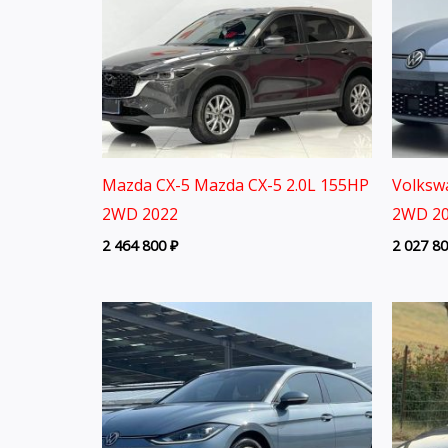
Mazda CX-5 Mazda CX-5 2.0L 155HP
Volksw
2WD 2022
2WD 20
2 464 800
₽
2 027 8