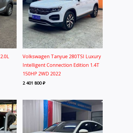
2.0L
Volkswagen Tanyue 280TSI Luxury
Intelligent Connection Edition 1.4T
150HP 2WD 2022
2 401 800
₽