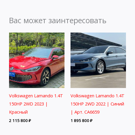
Вас может заинтересовать
Volkswagen Lamando 1.4T
Volkswagen Lamando 1.4T
150HP 2WD 2023 |
150HP 2WD 2022 | Синий
Красный
| Арт. CA6659
2 115 800
₽
1 895 800
₽