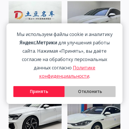
Мы используем файлы cookie и аналитику
Яндекс.Метрики
для улучшения работы
сайта. Нажимая «Принять», вы даёте
согласие на обработку персональных
Skoda Kamiq 1.5L 112HP
Volkswagen Lamando 1.4T
данных согласно
Политике
2WD 2021
150HP 2WD 2023 | Белый
конфиденциальности
.
1 833 800
₽
2 313 800
₽
Принять
Отклонить