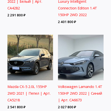
2022 | Белый | Арт.
Luxury Intelligent
CA4282
Connection Edition 1.4T
150HP 2WD 2022
2 291 800
₽
2 401 800
₽
Mazda CX-5 2.0L 155HP
Volkswagen Lamando 1.4T
2WD 2021 | Пепел | Арт.
150HP 2WD 2022 | Синий
CA5218
| Арт. CA6673
2 541 800
₽
2 027 800
₽