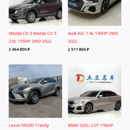
Mazda CX-5 Mazda CX-5
Audi A3L 1.4L 150HP 2WD
2.0L 155HP 2WD 2022
2022
2 464 800
₽
2 511 800
₽
Lexus NX200 Trendy
BMW 320Li 2.0T 156HP