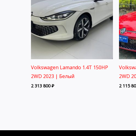
Volkswagen Lamando 1.4T 150HP
Volksw
2WD 2023 | Белый
2WD 20
2 313 800
₽
2 115 8