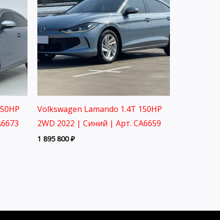
150HP
Volkswagen Lamando 1.4T 150HP
A6673
2WD 2022 | Синий | Арт. CA6659
1 895 800
₽