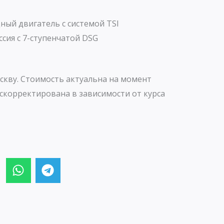
ый двигатель с системой TSI
сия с 7-ступенчатой DSG
скву. Стоимость актуальна на момент
скорректирована в зависимости от курса
W
T
h
e
a
l
t
e
s
g