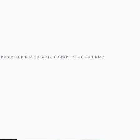
a
r
p
a
p
m
ия деталей и расчёта свяжитесь с нашими