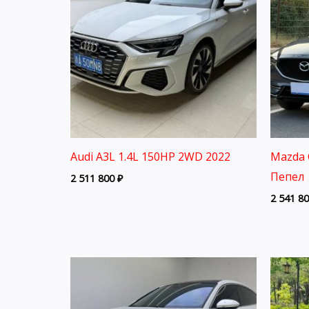
Audi A3L 1.4L 150HP 2WD 2022
Mazda 
Пепел 
2 511 800
₽
2 541 8