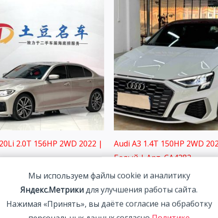
0Li 2.0T 156HP 2WD 2022 |
Audi A3 1.4T 150HP 2WD 202
Белый | Арт. CA4282
00
₽
2 291 800
₽
Мы используем файлы cookie и аналитику
Яндекс.Метрики
для улучшения работы сайта.
Нажимая «Принять», вы даёте согласие на обработку
персональных данных согласно
Политике