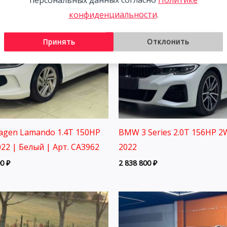
конфиденциальности
.
Принять
Отклонить
agen Lamando 1.4T 150HP
BMW 3 Series 2.0T 156HP 
22 | Белый | Арт. CA3962
2022
00
₽
2 838 800
₽