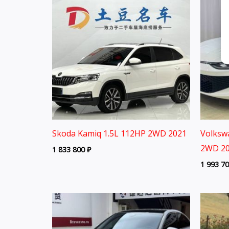
Skoda Kamiq 1.5L 112HP 2WD 2021
Volksw
2WD 20
1 833 800
₽
1 993 7