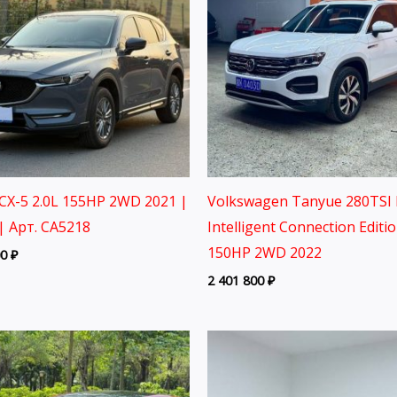
CX-5 2.0L 155HP 2WD 2021 |
Volkswagen Tanyue 280TSI 
| Арт. CA5218
Intelligent Connection Editi
150HP 2WD 2022
00
₽
2 401 800
₽