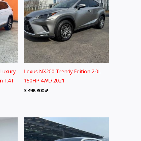
Luxury
Lexus NX200 Trendy Edition 2.0L
on 1.4T
150HP 4WD 2021
3 498 800
₽