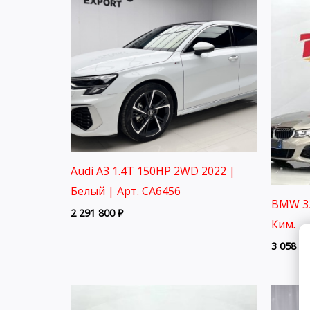
Audi A3 1.4T 150HP 2WD 2022 |
Белый | Арт. CA6456
BMW 32
2 291 800
₽
Ким.
3 058 8