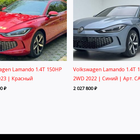
agen Lamando 1.4T 150HP
Volkswagen Lamando 1.4T 
23 | Красный
2WD 2022 | Синий | Арт. C
00
₽
2 027 800
₽