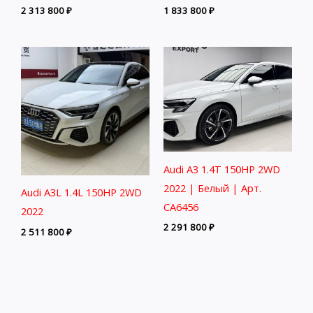
2 313 800
₽
1 833 800
₽
Audi A3 1.4T 150HP 2WD
2022 | Белый | Арт.
Audi A3L 1.4L 150HP 2WD
CA6456
2022
2 291 800
₽
2 511 800
₽