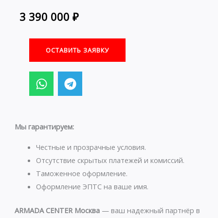
3 390 000
₽
ОСТАВИТЬ ЗАЯВКУ
W
T
h
e
a
l
t
e
s
g
Мы гарантируем:
a
r
p
a
Честные и прозрачные условия.
p
m
Отсутствие скрытых платежей и комиссий.
Таможенное оформление.
Оформление ЭПТС на ваше имя.
ARMADA CENTER Москва
— ваш надежный партнёр в