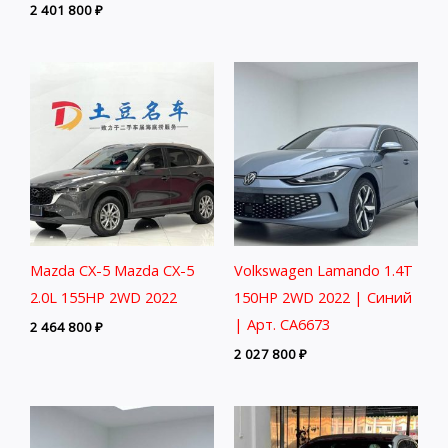
2 401 800
₽
Mazda CX-5 Mazda CX-5
Volkswagen Lamando 1.4T
2.0L 155HP 2WD 2022
150HP 2WD 2022 | Синий
| Арт. CA6673
2 464 800
₽
2 027 800
₽