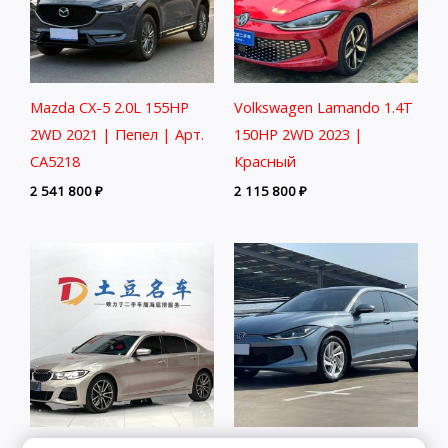
Mazda CX-5 2.0L 155HP
Volkswagen Lamando 1.4T
2WD 2021 | Пепел | Арт.
150HP 2WD 2023 |
CA5218
Красный
2 541 800
₽
2 115 800
₽