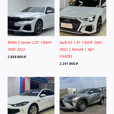
BMW 3 Series 2.0T 156HP
Audi A3 1.4T 150HP 2WD
2WD 2022
2022 | Белый | Арт.
CA4282
2 838 800
₽
2 291 800
₽