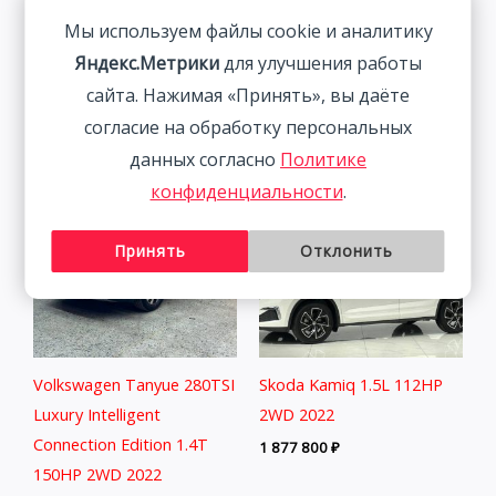
BMW 320Li 2.0T 156HP
Volkswagen Lamando 1.4T
Мы используем файлы cookie и аналитику
2WD 2022 | Ким.
150HP 2WD 2022 | Синий
Яндекс.Метрики
для улучшения работы
| Арт. CA6659
3 058 800
₽
сайта. Нажимая «Принять», вы даёте
1 895 800
₽
согласие на обработку персональных
данных согласно
Политике
конфиденциальности
.
Принять
Отклонить
Volkswagen Tanyue 280TSI
Skoda Kamiq 1.5L 112HP
Luxury Intelligent
2WD 2022
Connection Edition 1.4T
1 877 800
₽
150HP 2WD 2022