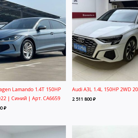
agen Lamando 1.4T 150HP
Audi A3L 1.4L 150HP 2WD 2
22 | Синий | Арт. CA6659
2 511 800
₽
00
₽