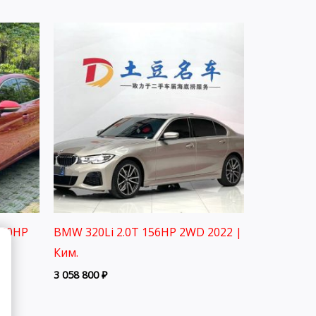
150HP
BMW 320Li 2.0T 156HP 2WD 2022 |
Ким.
3 058 800
₽