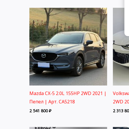
Mazda CX-5 2.0L 155HP 2WD 2021 |
Volksw
Пепел | Арт. CA5218
2WD 20
2 541 800
₽
2 313 8