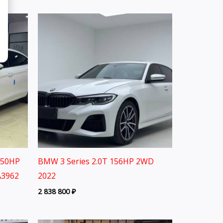
150HP
BMW 3 Series 2.0T 156HP 2WD
A3962
2022
2 838 800
₽