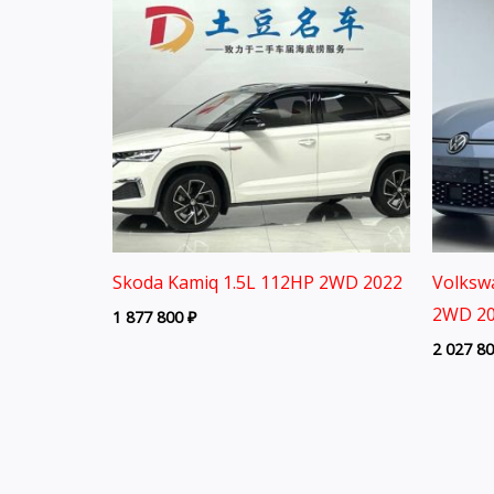
Skoda Kamiq 1.5L 112HP 2WD 2022
Volksw
2WD 20
1 877 800
₽
2 027 8