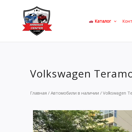
Перейти
к
содержимому
Каталог
Кон
Volkswagen Teramo
Главная
/
Автомобили в наличии
/ Volkswagen Te