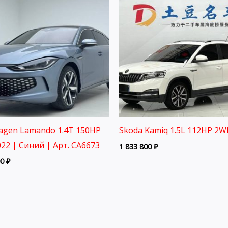
agen Lamando 1.4T 150HP
Skoda Kamiq 1.5L 112HP 2W
22 | Синий | Арт. CA6673
1 833 800
₽
00
₽