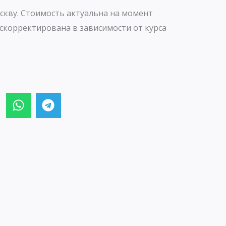
скву. Стоимость актуальна на момент
скорректирована в зависимости от курса
W
T
h
e
a
l
t
e
s
g
a
r
p
a
p
m