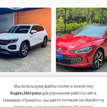
agen Tanyue 280TSI Luxury
Volkswagen Lamando 1.4T 
gent Connection Edition 1.4T
2WD 2023 | Красный
Мы используем файлы cookie и аналитику
2WD 2022
Яндекс.Метрики
для улучшения работы сайта.
2 115 800
₽
Нажимая «Принять», вы даёте согласие на обработку
00
₽
персональных данных согласно
Политике