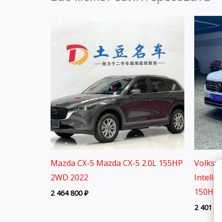
Mazda CX-5 Mazda CX-5 2.0L 155HP
Volksw
2WD 2022
Intelli
150HP 
2 464 800
₽
2 401 8