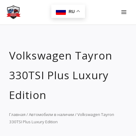
Перейти
MAI
к
RU
MEN
содержимому
Volkswagen Tayron
330TSI Plus Luxury
Edition
Главная
/
Автомобили в наличии
/ Volkswagen Tayron
330TSI Plus Luxury Edition