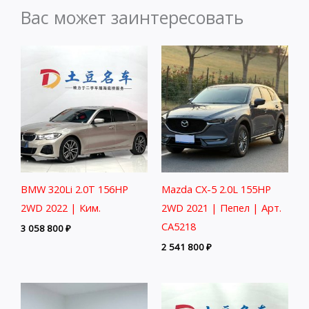
Вас может заинтересовать
BMW 320Li 2.0T 156HP
Mazda CX-5 2.0L 155HP
2WD 2022 | Ким.
2WD 2021 | Пепел | Арт.
CA5218
3 058 800
₽
2 541 800
₽