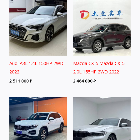
Audi A3L 1.4L 150HP 2WD
Mazda CX-5 Mazda CX-5
2022
2.0L 155HP 2WD 2022
2 511 800
₽
2 464 800
₽