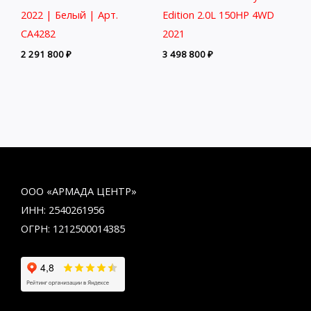
2022 | Белый | Арт.
Edition 2.0L 150HP 4WD
CA4282
2021
2 291 800
₽
3 498 800
₽
ООО «АРМАДА ЦЕНТР»
ИНН: 2540261956
ОГРН: 1212500014385