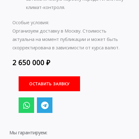
климат-контроля.
Особые условия:
Организуем доставку в Москву. Стоимость
актуальна на момент публикации и может быть
скорректирована в зависимости от курса валют.
2 650 000
₽
ОСТАВИТЬ ЗАЯВКУ
W
T
h
e
a
l
t
e
s
g
Мы гарантируем: