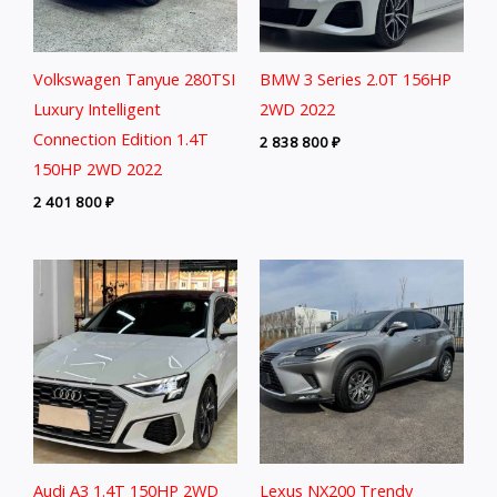
Volkswagen Tanyue 280TSI
BMW 3 Series 2.0T 156HP
Luxury Intelligent
2WD 2022
Connection Edition 1.4T
2 838 800
₽
150HP 2WD 2022
2 401 800
₽
Audi A3 1.4T 150HP 2WD
Lexus NX200 Trendy