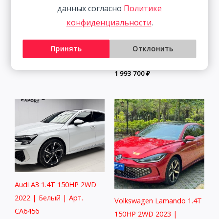
данных согласно
Политике
конфиденциальности
.
Volkswagen Lamando 1.4T
Volkswagen Lamando 1.4T
150HP 2WD 2023 | Белый
150HP 2WD 2022 | Белый
Принять
Отклонить
| Арт. CA3962
2 313 800
₽
1 993 700
₽
Audi A3 1.4T 150HP 2WD
2022 | Белый | Арт.
Volkswagen Lamando 1.4T
CA6456
150HP 2WD 2023 |