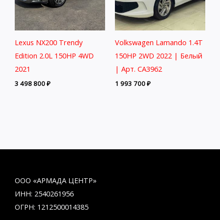
Lexus NX200 Trendy
Volkswagen Lamando 1.4T
Edition 2.0L 150HP 4WD
150HP 2WD 2022 | Белый
2021
| Арт. CA3962
3 498 800
₽
1 993 700
₽
ООО «АРМАДА ЦЕНТР»
ИНН: 2540261956
ОГРН: 1212500014385