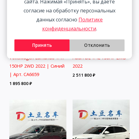
сайта. Нажимая «Принять», вы даёте
согласие на обработку персональных
данных согласно
Политике
конфиденциальности
.
Принять
Отклонить
Volkswagen Lamando 1.4T
Audi A3L 1.4L 150HP 2WD
150HP 2WD 2022 | Синий
2022
| Арт. CA6659
2 511 800
₽
1 895 800
₽