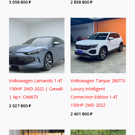
3 058 800
₽
2 838 800
₽
Volkswagen Lamando 1.4T
Volkswagen Tanyue 280TSI
150HP 2WD 2022 | Синий
Luxury Intelligent
| Арт. CA6673
Connection Edition 1.4T
150HP 2WD 2022
2 027 800
₽
2 401 800
₽