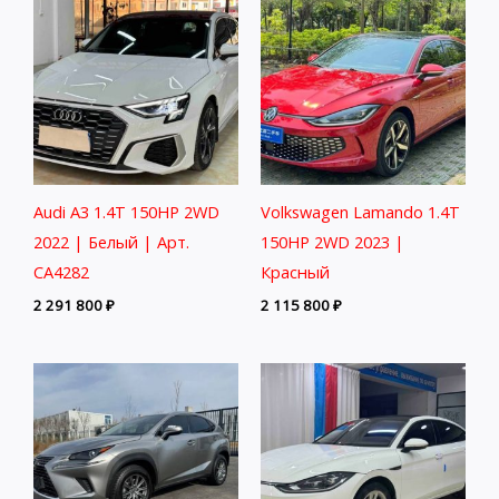
Audi A3 1.4T 150HP 2WD
Volkswagen Lamando 1.4T
2022 | Белый | Арт.
150HP 2WD 2023 |
CA4282
Красный
2 291 800
₽
2 115 800
₽