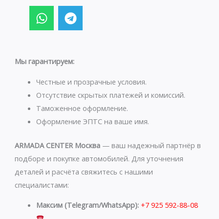
W
T
h
e
a
l
t
e
s
g
Мы гарантируем:
a
r
p
a
Честные и прозрачные условия.
p
m
Отсутствие скрытых платежей и комиссий.
Таможенное оформление.
Оформление ЭПТС на ваше имя.
ARMADA CENTER Москва
— ваш надежный партнёр в
подборе и покупке автомобилей. Для уточнения
деталей и расчёта свяжитесь с нашими
специалистами:
Максим (Telegram/WhatsApp):
+7 925 592-88-08