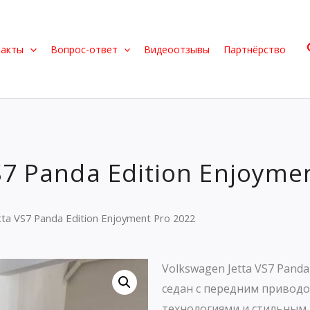
такты
Вопрос-ответ
Видеоотзывы
Партнёрство
S7 Panda Edition Enjoyme
tta VS7 Panda Edition Enjoyment Pro 2022
Volkswagen Jetta VS7 Pand
седан с передним привод
технологиями и стильным