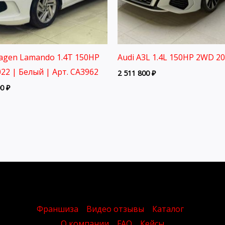
agen Lamando 1.4T 150HP
Audi A3L 1.4L 150HP 2WD 2
22 | Белый | Арт. CA3962
2 511 800
₽
00
₽
Франшиза
Видео отзывы
Каталог
О компании
FAQ
Кейсы