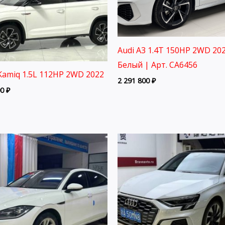
Audi A3 1.4T 150HP 2WD 202
Белый | Арт. CA6456
Kamiq 1.5L 112HP 2WD 2022
2 291 800
₽
00
₽