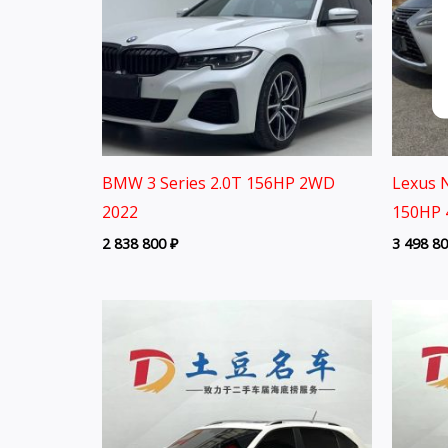
BMW 3 Series 2.0T 156HP 2WD
Lexus N
2022
150HP 
2 838 800
₽
3 498 8