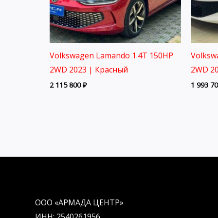
Volkswagen Lamando 1.4T 150HP
Volksw
2WD 2023 | Красный
2WD 20
2 115 800
₽
1 993 7
ООО «АРМАДА ЦЕНТР»
ИНН: 2540261956