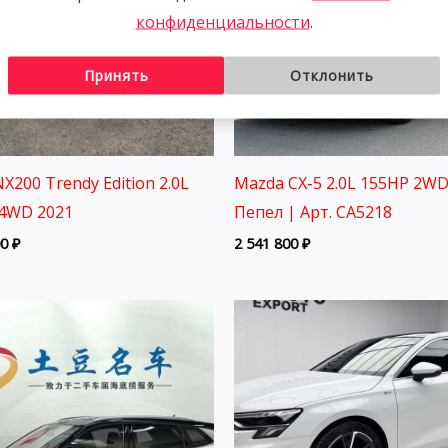
конфиденциальности
.
Принять
Отклонить
X200 Trendy Edition 2.0L
Mazda CX-5 2.0L 155HP 2WD
4WD 2021
Пепел | Арт. CA5218
00
₽
2 541 800
₽