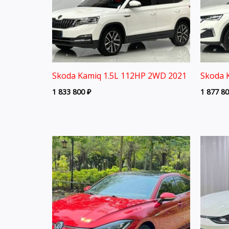
Skoda Kamiq 1.5L 112HP 2WD 2021
Skoda 
1 833 800
₽
1 877 8