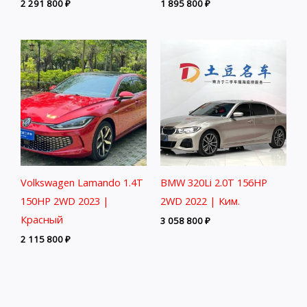
2 291 800
₽
1 895 800
₽
Volkswagen Lamando 1.4T
BMW 320Li 2.0T 156HP
150HP 2WD 2023 |
2WD 2022 | Ким.
Красный
3 058 800
₽
2 115 800
₽