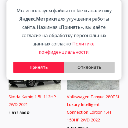
150HP 2WD 2022 | Синий
150HP 2WD 2023 | Белый
Мы используем файлы cookie и аналитику
| Арт. CA6673
2 313 800
₽
Яндекс.Метрики
для улучшения работы
2 027 800
₽
сайта. Нажимая «Принять», вы даёте
согласие на обработку персональных
данных согласно
Политике
конфиденциальности
.
Принять
Отклонить
Skoda Kamiq 1.5L 112HP
Volkswagen Tanyue 280TSI
2WD 2021
Luxury Intelligent
Connection Edition 1.4T
1 833 800
₽
150HP 2WD 2022