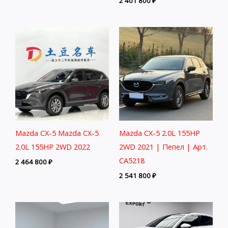
2 401 800
₽
Mazda CX-5 Mazda CX-5
Mazda CX-5 2.0L 155HP
2.0L 155HP 2WD 2022
2WD 2021 | Пепел | Арт.
CA5218
2 464 800
₽
2 541 800
₽