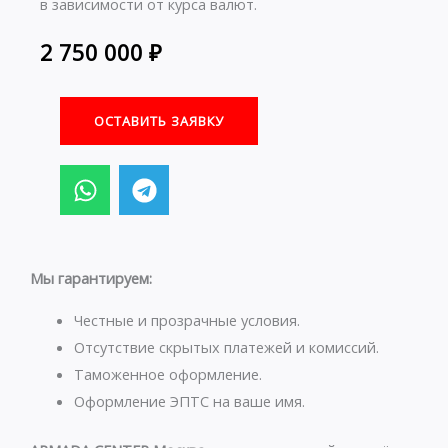
в зависимости от курса валют.
2 750 000
₽
ОСТАВИТЬ ЗАЯВКУ
W
T
h
e
a
l
t
e
s
g
Мы гарантируем:
a
r
p
a
Честные и прозрачные условия.
p
m
Отсутствие скрытых платежей и комиссий.
Таможенное оформление.
Оформление ЭПТС на ваше имя.