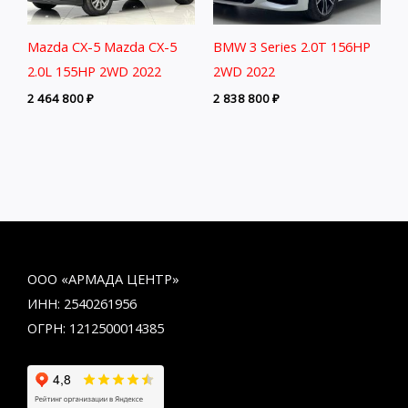
Mazda CX-5 Mazda CX-5
BMW 3 Series 2.0T 156HP
2.0L 155HP 2WD 2022
2WD 2022
2 464 800
₽
2 838 800
₽
ООО «АРМАДА ЦЕНТР»
ИНН: 2540261956
ОГРН: 1212500014385