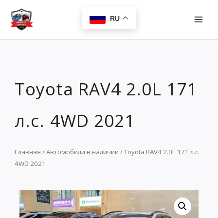
Перейти
MAI
к
RU
MEN
содержимому
Toyota RAV4 2.0L 171
л.с. 4WD 2021
Главная
/
Автомобили в наличии
/ Toyota RAV4 2.0L 171 л.с.
4WD 2021