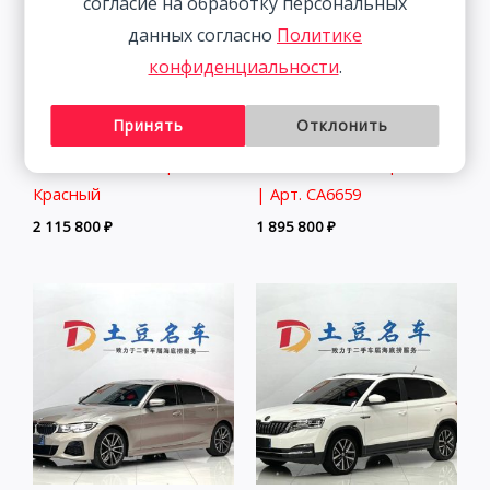
согласие на обработку персональных
данных согласно
Политике
конфиденциальности
.
Принять
Отклонить
Volkswagen Lamando 1.4T
Volkswagen Lamando 1.4T
150HP 2WD 2023 |
150HP 2WD 2022 | Синий
Красный
| Арт. CA6659
2 115 800
₽
1 895 800
₽