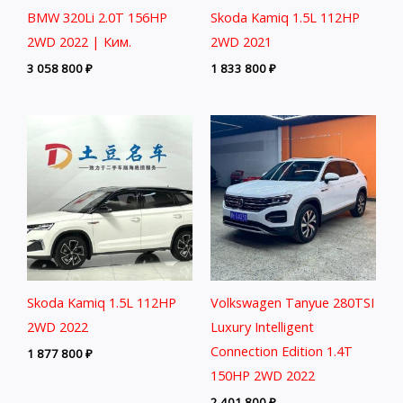
BMW 320Li 2.0T 156HP
Skoda Kamiq 1.5L 112HP
2WD 2022 | Ким.
2WD 2021
3 058 800
₽
1 833 800
₽
Skoda Kamiq 1.5L 112HP
Volkswagen Tanyue 280TSI
2WD 2022
Luxury Intelligent
Connection Edition 1.4T
1 877 800
₽
150HP 2WD 2022
2 401 800
₽