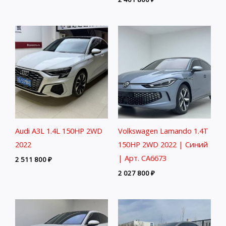
Audi A3L 1.4L 150HP 2WD
Volkswagen Lamando 1.4T
2022
150HP 2WD 2022 | Синий
| Арт. CA6673
2 511 800
₽
2 027 800
₽