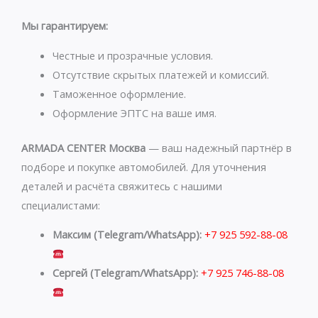
t
e
s
g
Мы гарантируем:
a
r
p
a
Честные и прозрачные условия.
p
m
Отсутствие скрытых платежей и комиссий.
Таможенное оформление.
Оформление ЭПТС на ваше имя.
ARMADA CENTER Москва
— ваш надежный партнёр в
подборе и покупке автомобилей. Для уточнения
деталей и расчёта свяжитесь с нашими
специалистами:
Максим (Telegram/WhatsApp):
+7 925 592-88-08
Сергей (Telegram/WhatsApp):
+7 925 746-88-08