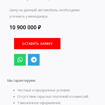
Цену на данный автомобиль необходимо
уточнить у менеджера.
10 900 000
₽
ОСТАВИТЬ ЗАЯВКУ
W
T
h
e
a
l
t
e
s
g
Мы гарантируем:
a
r
p
a
Честные и прозрачные условия.
p
m
Отсутствие скрытых платежей и комиссий.
Таможенное оформление.