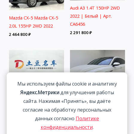
Audi A3 1.4T 150HP 2WD
2022 | Белый | Арт.
Mazda CX-5 Mazda CX-5
CA6456
2.0L 155HP 2WD 2022
2 291 800
₽
2 464 800
₽
Мы используем файлы cookie и аналитику
Яндекс.Метрики
для улучшения работы
сайта. Нажимая «Принять», вы даёте
согласие на обработку персональных
Skoda Kamiq 1.5L 112HP
Volkswagen Lamando 1.4T
данных согласно
Политике
2WD 2021
150HP 2WD 2023 | Белый
конфиденциальности
.
1 833 800
₽
2 313 800
₽