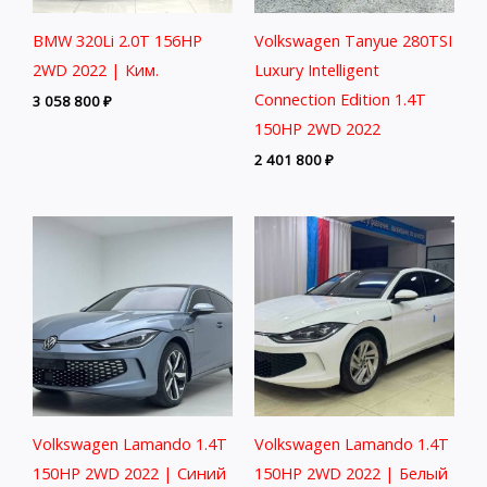
BMW 320Li 2.0T 156HP
Volkswagen Tanyue 280TSI
2WD 2022 | Ким.
Luxury Intelligent
Connection Edition 1.4T
3 058 800
₽
150HP 2WD 2022
2 401 800
₽
Volkswagen Lamando 1.4T
Volkswagen Lamando 1.4T
150HP 2WD 2022 | Синий
150HP 2WD 2022 | Белый