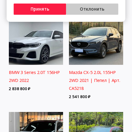
Принять
Отклонить
BMW 3 Series 2.0T 156HP
Mazda CX-5 2.0L 155HP
2WD 2022
2WD 2021 | Пепел | Арт.
CA5218
2 838 800
₽
2 541 800
₽