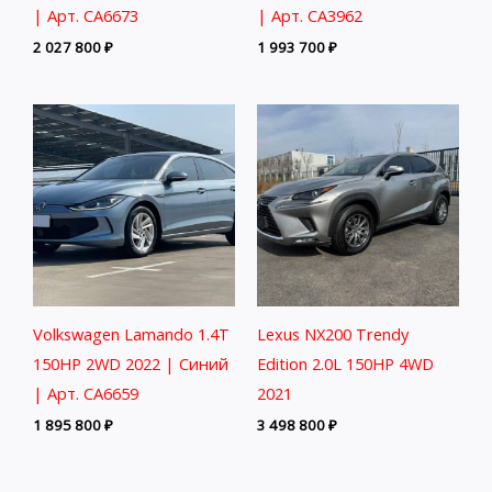
| Арт. CA6673
| Арт. CA3962
2 027 800
₽
1 993 700
₽
Volkswagen Lamando 1.4T
Lexus NX200 Trendy
150HP 2WD 2022 | Синий
Edition 2.0L 150HP 4WD
| Арт. CA6659
2021
1 895 800
₽
3 498 800
₽