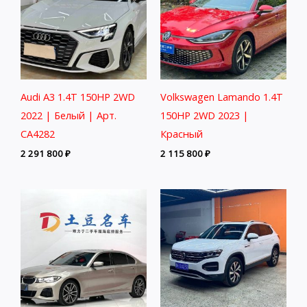
Audi A3 1.4T 150HP 2WD
Volkswagen Lamando 1.4T
2022 | Белый | Арт.
150HP 2WD 2023 |
CA4282
Красный
2 291 800
₽
2 115 800
₽