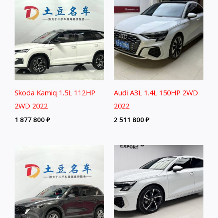
Skoda Kamiq 1.5L 112HP
Audi A3L 1.4L 150HP 2WD
2WD 2022
2022
1 877 800
₽
2 511 800
₽