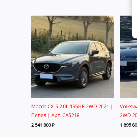
Mazda CX-5 2.0L 155HP 2WD 2021 |
Volksw
Пепел | Арт. CA5218
2WD 20
2 541 800
₽
1 895 8