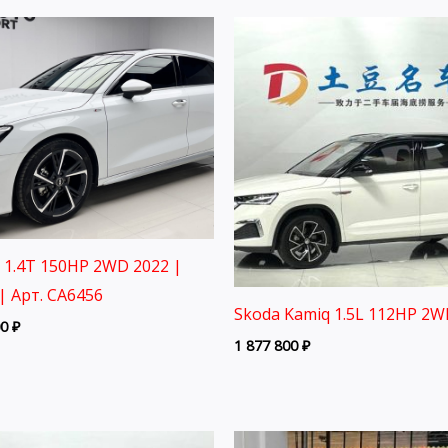
3 1.4T 150HP 2WD 2022 |
| Арт. CA6456
Skoda Kamiq 1.5L 112HP 2W
00
₽
1 877 800
₽