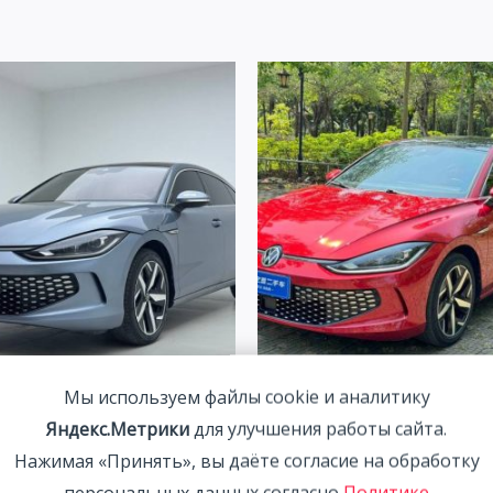
agen Lamando 1.4T 150HP
Volkswagen Lamando 1.4T 
Мы используем файлы cookie и аналитику
22 | Синий | Арт. CA6673
2WD 2023 | Красный
Яндекс.Метрики
для улучшения работы сайта.
00
₽
2 115 800
₽
Нажимая «Принять», вы даёте согласие на обработку
персональных данных согласно
Политике