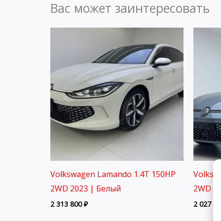
Вас может заинтересовать
Volkswagen Lamando 1.4T 150HP
Volksw
2WD 2023 | Белый
2WD 20
2 313 800
₽
2 027 8