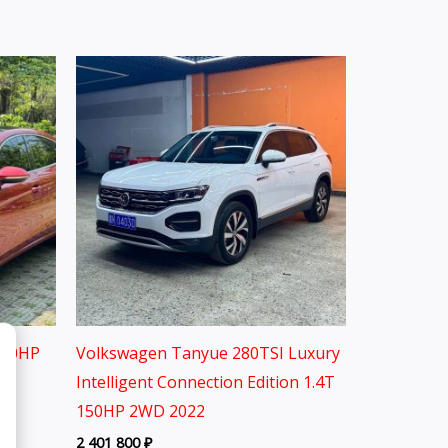
150HP
Volkswagen Tanyue 280TSI Luxury
Intelligent Connection Edition 1.4T
150HP 2WD 2022
2 401 800
₽