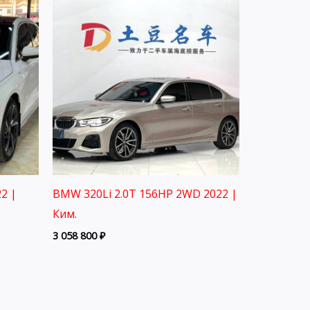
2 |
BMW 320Li 2.0T 156HP 2WD 2022 |
Ким.
3 058 800
₽