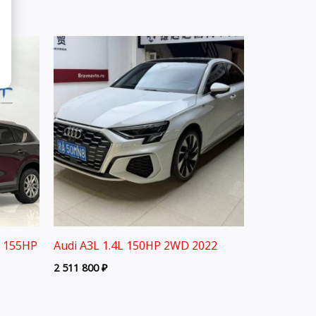
L 155HP
Audi A3L 1.4L 150HP 2WD 2022
2 511 800
₽