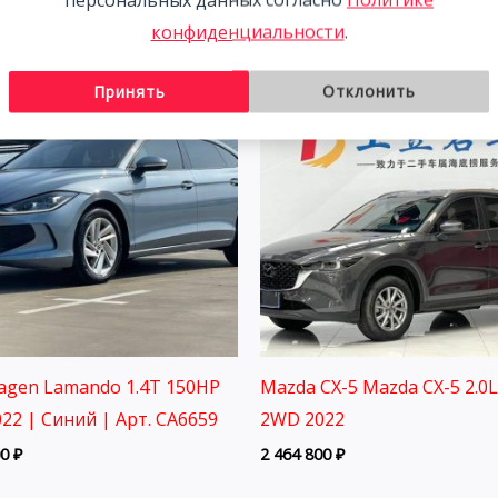
конфиденциальности
.
Принять
Отклонить
agen Lamando 1.4T 150HP
Mazda CX-5 Mazda CX-5 2.0
22 | Синий | Арт. CA6659
2WD 2022
00
₽
2 464 800
₽