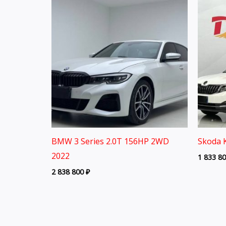
BMW 3 Series 2.0T 156HP 2WD
Skoda 
2022
1 833 8
2 838 800
₽