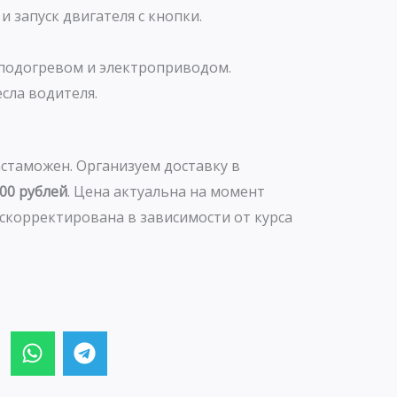
и запуск двигателя с кнопки.
 подогревом и электроприводом.
сла водителя.
стаможен. Организуем доставку в
000 рублей
. Цена актуальна на момент
скорректирована в зависимости от курса
W
T
h
e
a
l