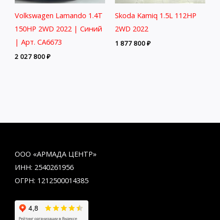
Volkswagen Lamando 1.4T
Skoda Kamiq 1.5L 112HP
150HP 2WD 2022 | Синий
2WD 2022
| Арт. CA6673
1 877 800
₽
2 027 800
₽
ООО «АРМАДА ЦЕНТР»
ИНН: 2540261956
ОГРН: 1212500014385