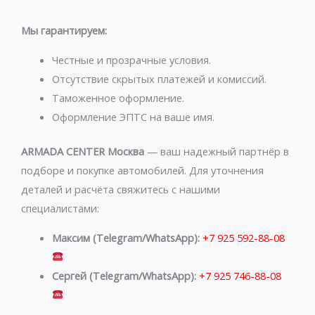
t
e
s
g
Мы гарантируем:
a
r
p
a
Честные и прозрачные условия.
p
m
Отсутствие скрытых платежей и комиссий.
Таможенное оформление.
Оформление ЭПТС на ваше имя.
ARMADA CENTER Москва
— ваш надежный партнёр в
подборе и покупке автомобилей. Для уточнения
деталей и расчёта свяжитесь с нашими
специалистами:
Максим (Telegram/WhatsApp):
+7 925 592-88-08
Сергей (Telegram/WhatsApp):
+7 925 746-88-08