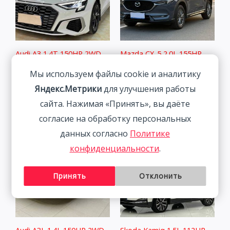
Audi A3 1.4T 150HP 2WD
Mazda CX-5 2.0L 155HP
2022 | Белый | Арт.
2WD 2021 | Пепел | Арт.
Мы используем файлы cookie и аналитику
CA4282
CA5218
Яндекс.Метрики
для улучшения работы
2 291 800
₽
2 541 800
₽
сайта. Нажимая «Принять», вы даёте
согласие на обработку персональных
данных согласно
Политике
конфиденциальности
.
Принять
Отклонить
Audi A3L 1.4L 150HP 2WD
Skoda Kamiq 1.5L 112HP