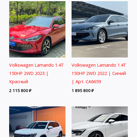
Volkswagen Lamando 1.4T
Volkswagen Lamando 1.4T
150HP 2WD 2023 |
150HP 2WD 2022 | Синий
Красный
| Арт. CA6659
2 115 800
₽
1 895 800
₽