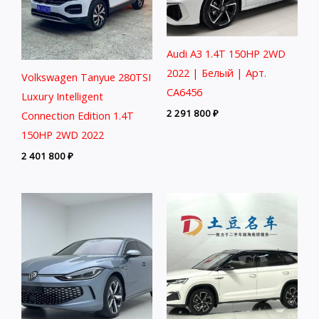
Audi A3 1.4T 150HP 2WD
2022 | Белый | Арт.
Volkswagen Tanyue 280TSI
CA6456
Luxury Intelligent
2 291 800
₽
Connection Edition 1.4T
150HP 2WD 2022
2 401 800
₽