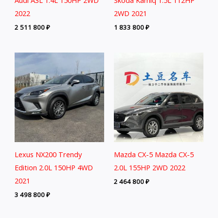
2022
2WD 2021
2 511 800
₽
1 833 800
₽
Lexus NX200 Trendy
Mazda CX-5 Mazda CX-5
Edition 2.0L 150HP 4WD
2.0L 155HP 2WD 2022
2021
2 464 800
₽
3 498 800
₽