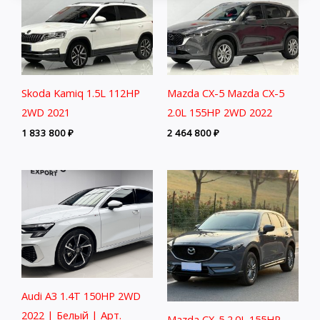
Skoda Kamiq 1.5L 112HP
Mazda CX-5 Mazda CX-5
2WD 2021
2.0L 155HP 2WD 2022
1 833 800
₽
2 464 800
₽
Audi A3 1.4T 150HP 2WD
2022 | Белый | Арт.
Mazda CX-5 2.0L 155HP