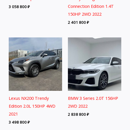
Connection Edition 1.4T
3 058 800
₽
150HP 2WD 2022
2 401 800
₽
Lexus NX200 Trendy
BMW 3 Series 2.0T 156HP
Edition 2.0L 150HP 4WD
2WD 2022
2021
2 838 800
₽
3 498 800
₽