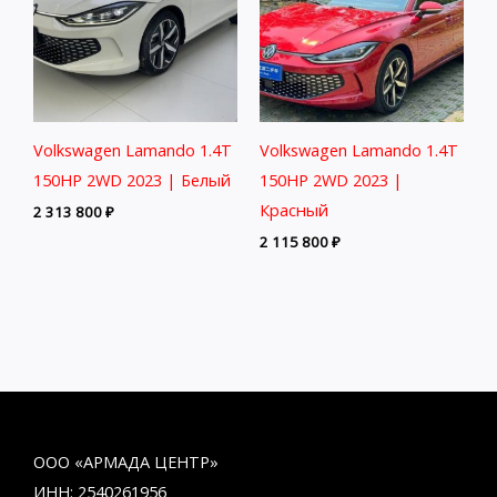
Volkswagen Lamando 1.4T
Volkswagen Lamando 1.4T
150HP 2WD 2023 | Белый
150HP 2WD 2023 |
Красный
2 313 800
₽
2 115 800
₽
ООО «АРМАДА ЦЕНТР»
ИНН: 2540261956