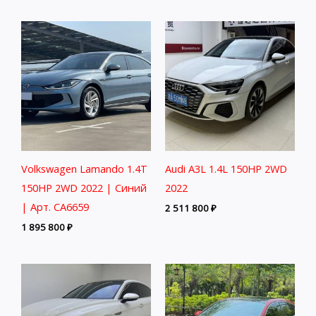
Volkswagen Lamando 1.4T
Audi A3L 1.4L 150HP 2WD
150HP 2WD 2022 | Синий
2022
| Арт. CA6659
2 511 800
₽
1 895 800
₽