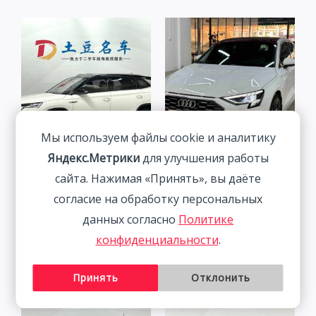
Мы используем файлы cookie и аналитику
Яндекс.Метрики
для улучшения работы
Skoda Kamiq 1.5L 112HP
Audi A3 1.4T 150HP 2WD
сайта. Нажимая «Принять», вы даёте
2WD 2022
2022 | Белый | Арт.
согласие на обработку персональных
CA4282
1 877 800
₽
данных согласно
Политике
2 291 800
₽
конфиденциальности
.
Принять
Отклонить