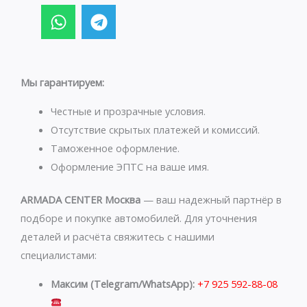
W
T
h
e
a
l
t
e
s
g
Мы гарантируем:
a
r
p
a
Честные и прозрачные условия.
p
m
Отсутствие скрытых платежей и комиссий.
Таможенное оформление.
Оформление ЭПТС на ваше имя.
ARMADA CENTER Москва
— ваш надежный партнёр в
подборе и покупке автомобилей. Для уточнения
деталей и расчёта свяжитесь с нашими
специалистами:
Максим (Telegram/WhatsApp):
+7 925 592-88-08