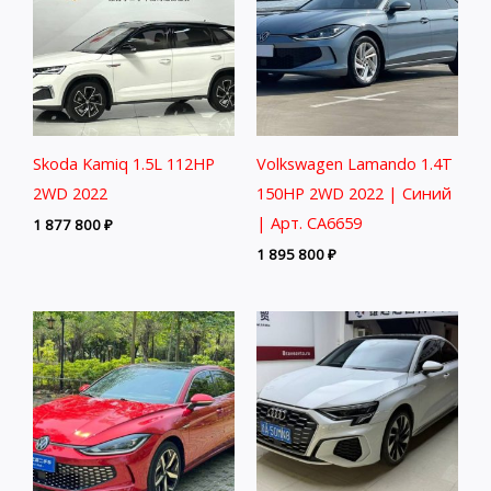
Skoda Kamiq 1.5L 112HP
Volkswagen Lamando 1.4T
2WD 2022
150HP 2WD 2022 | Синий
| Арт. CA6659
1 877 800
₽
1 895 800
₽