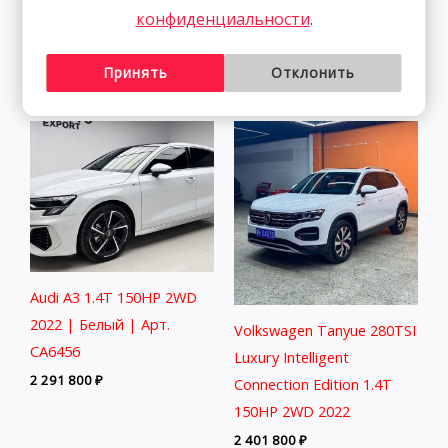
2WD 2021 | Пепел | Арт.
2WD 2022 | Ким.
конфиденциальности
.
CA5218
3 058 800
₽
2 541 800
₽
Принять
Отклонить
Audi A3 1.4T 150HP 2WD
2022 | Белый | Арт.
Volkswagen Tanyue 280TSI
CA6456
Luxury Intelligent
2 291 800
₽
Connection Edition 1.4T
150HP 2WD 2022
2 401 800
₽