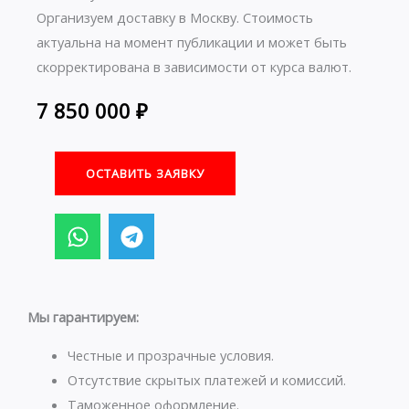
Организуем доставку в Москву. Стоимость
актуальна на момент публикации и может быть
скорректирована в зависимости от курса валют.
7 850 000
₽
ОСТАВИТЬ ЗАЯВКУ
W
T
h
e
a
l
t
e
s
g
Мы гарантируем:
a
r
p
a
Честные и прозрачные условия.
p
m
Отсутствие скрытых платежей и комиссий.
Таможенное оформление.