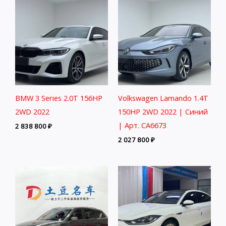
BMW 3 Series 2.0T 156HP
Volkswagen Lamando 1.4T
2WD 2022
150HP 2WD 2022 | Синий
| Арт. CA6673
2 838 800
₽
2 027 800
₽