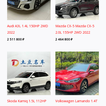
Audi A3L 1.4L 150HP 2WD
Mazda CX-5 Mazda CX-5
2022
2.0L 155HP 2WD 2022
2 511 800
₽
2 464 800
₽
Skoda Kamiq 1.5L 112HP
Volkswagen Lamando 1.4T