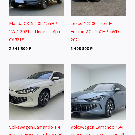
Mazda CX-5 2.0L 155HP
Lexus NX200 Trendy
2WD 2021 | Пепел | Арт.
Edition 2.0L 150HP 4WD
CA5218
2021
2 541 800
₽
3 498 800
₽
Volkswagen Lamando 1.4T
Volkswagen Lamando 1.4T