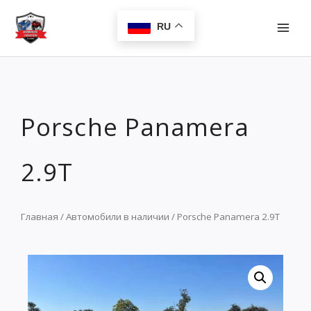
Перейти
MAI
к
RU
MEN
содержимому
Porsche Panamera
2.9T
Главная
/
Автомобили в наличии
/ Porsche Panamera 2.9T