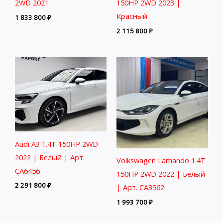
2WD 2021
150HP 2WD 2023 |
Красный
1 833 800
₽
2 115 800
₽
Audi A3 1.4T 150HP 2WD
2022 | Белый | Арт.
Volkswagen Lamando 1.4T
CA6456
150HP 2WD 2022 | Белый
2 291 800
₽
| Арт. CA3962
1 993 700
₽