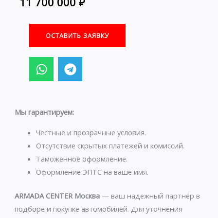
11 700 000
₽
ОСТАВИТЬ ЗАЯВКУ
W
T
h
e
a
l
t
e
s
g
Мы гарантируем:
a
r
p
a
Честные и прозрачные условия.
p
m
Отсутствие скрытых платежей и комиссий.
Таможенное оформление.
Оформление ЭПТС на ваше имя.
ARMADA CENTER Москва
— ваш надежный партнёр в
подборе и покупке автомобилей. Для уточнения