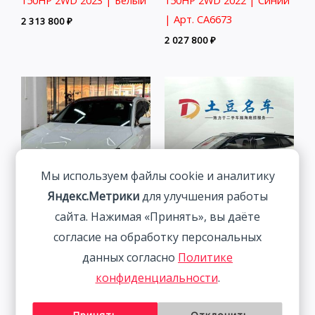
150HP 2WD 2023 | Белый
150HP 2WD 2022 | Синий
| Арт. CA6673
2 313 800
₽
2 027 800
₽
Мы используем файлы cookie и аналитику
Яндекс.Метрики
для улучшения работы
сайта. Нажимая «Принять», вы даёте
Audi A3 1.4T 150HP 2WD
Skoda Kamiq 1.5L 112HP
согласие на обработку персональных
2022 | Белый | Арт.
2WD 2022
данных согласно
Политике
CA4282
1 877 800
₽
конфиденциальности
.
2 291 800
₽