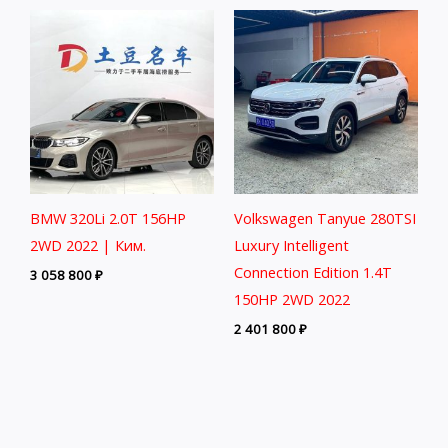
BMW 320Li 2.0T 156HP
Volkswagen Tanyue 280TSI
2WD 2022 | Ким.
Luxury Intelligent
Connection Edition 1.4T
3 058 800
₽
150HP 2WD 2022
2 401 800
₽