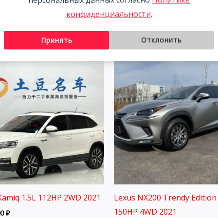
2 291 800
₽
конфиденциальности
.
00
₽
Принять
Отклонить
Kamiq 1.5L 112HP 2WD 2021
Lexus NX200 Trendy Edition 
150HP 4WD 2021
00
₽