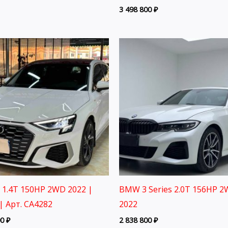
3 498 800
₽
3 1.4T 150HP 2WD 2022 |
BMW 3 Series 2.0T 156HP 
| Арт. CA4282
2022
00
₽
2 838 800
₽