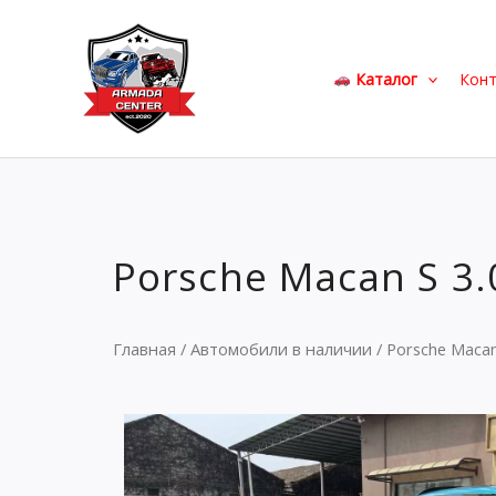
Перейти
к
содержимому
Каталог
Кон
Porsche Macan S 3.
Главная
/
Автомобили в наличии
/ Porsche Macan