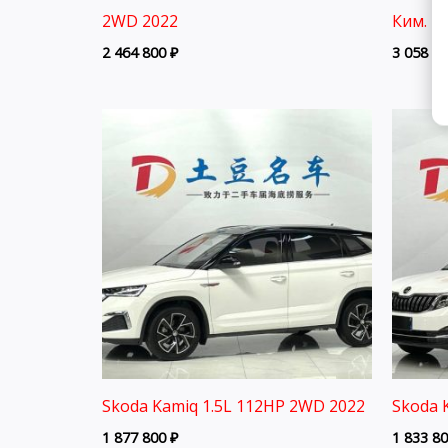
2WD 2022
Ким.
2 464 800
₽
3 058 8
Skoda Kamiq 1.5L 112HP 2WD 2022
Skoda 
1 877 800
₽
1 833 8