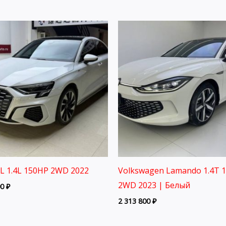
3L 1.4L 150HP 2WD 2022
Volkswagen Lamando 1.4T 
2WD 2023 | Белый
00
₽
2 313 800
₽