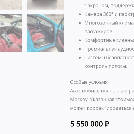
с экраном, поддержко
Камера 360° и парк
Многозонный климат
пассажиров.
Комфортные сиденья
Премиальная аудиос
Системы безопаснос
контроль полосы.
Особые условия:
Автомобиль полностью ра
Москву. Указанная стоимо
может корректироваться в
5 550 000
₽