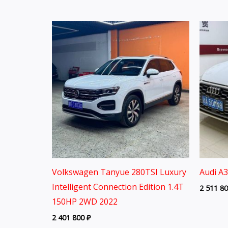
Volkswagen Tanyue 280TSI Luxury
Audi A
Intelligent Connection Edition 1.4T
2 511 8
150HP 2WD 2022
2 401 800
₽