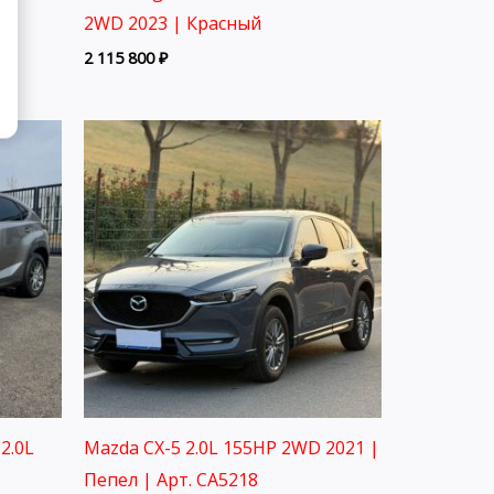
2WD 2023 | Красный
2 115 800
₽
2.0L
Mazda CX-5 2.0L 155HP 2WD 2021 |
Пепел | Арт. CA5218