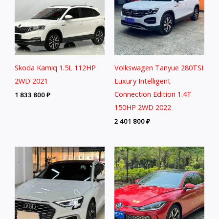
Skoda Kamiq 1.5L 112HP
Volkswagen Tanyue 280TSI
2WD 2021
Luxury Intelligent
Connection Edition 1.4T
1 833 800
₽
150HP 2WD 2022
2 401 800
₽