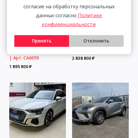
согласие на обработку персональных
данных согласно
Политике
конфиденциальности
.
Volkswagen Lamando 1.4T
BMW 3 Series 2.0T 156HP
Принять
Отклонить
150HP 2WD 2022 | Синий
2WD 2022
| Арт. CA6659
2 838 800
₽
1 895 800
₽