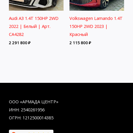
Audi A3 1.4T 150HP 2WD
Volkswagen Lamando 1.4T
2022 | Белый | Арт.
150HP 2WD 2023 |
CA4282
Красный
2 291 800
₽
2 115 800
₽
ООО «АРМАДА ЦЕНТР»
ИНН: 2540261956
ОГРН: 1212500014385