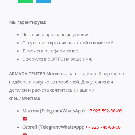
a
l
t
e
s
g
Мы гарантируем:
a
r
p
a
Честные и прозрачные условия.
p
m
Отсутствие скрытых платежей и комиссий.
Таможенное оформление.
Оформление ЭПТС на ваше имя.
ARMADA CENTER Москва
— ваш надежный партнёр в
подборе и покупке автомобилей. Для уточнения
деталей и расчёта свяжитесь с нашими
специалистами:
Максим (Telegram/WhatsApp):
+7 925 592-88-08
Сергей (Telegram/WhatsApp):
+7 925 746-88-08