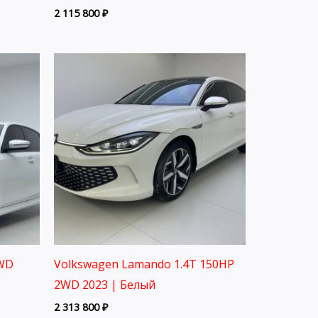
2 115 800
₽
2WD
Volkswagen Lamando 1.4T 150HP
2WD 2023 | Белый
2 313 800
₽