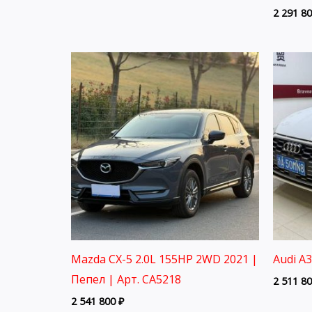
2 291 8
Mazda CX-5 2.0L 155HP 2WD 2021 |
Audi A
Пепел | Арт. CA5218
2 511 8
2 541 800
₽