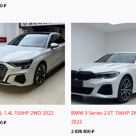
00
₽
3L 1.4L 150HP 2WD 2022
BMW 3 Series 2.0T 156HP 
2022
00
₽
2 838 800
₽