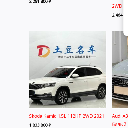
2 291 800
₽
2WD 2
2 464 8
Skoda Kamiq 1.5L 112HP 2WD 2021
Audi A
Белый 
1 833 800
₽