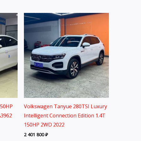
150HP
Volkswagen Tanyue 280TSI Luxury
A3962
Intelligent Connection Edition 1.4T
150HP 2WD 2022
2 401 800
₽