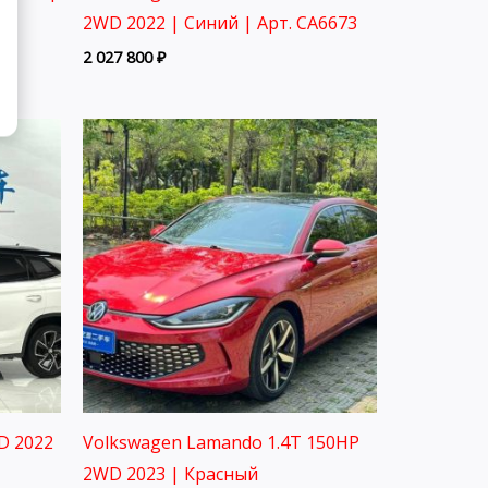
2WD 2022 | Синий | Арт. CA6673
2 027 800
₽
D 2022
Volkswagen Lamando 1.4T 150HP
2WD 2023 | Красный