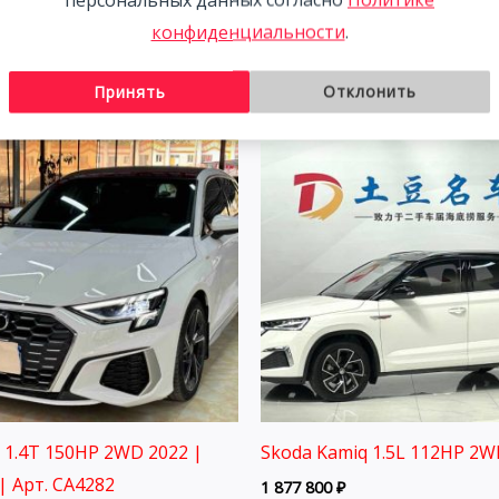
022
Ким.
конфиденциальности
.
00
₽
3 058 800
₽
Принять
Отклонить
3 1.4T 150HP 2WD 2022 |
Skoda Kamiq 1.5L 112HP 2W
| Арт. CA4282
1 877 800
₽