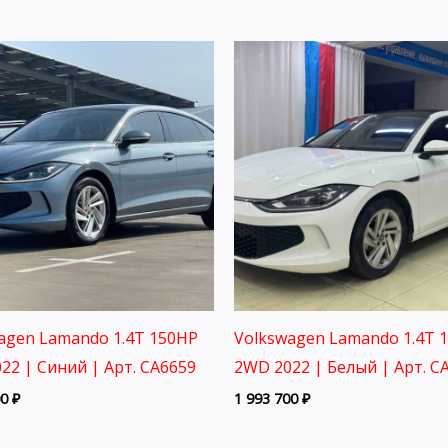
agen Lamando 1.4T 150HP
Volkswagen Lamando 1.4T 
22 | Синий | Арт. CA6659
2WD 2022 | Белый | Арт. C
00
₽
1 993 700
₽