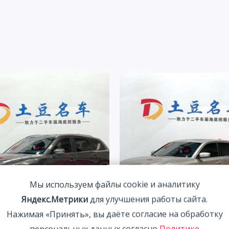
Мы используем файлы cookie и аналитику
Яндекс.Метрики
для улучшения работы сайта.
Нажимая «Принять», вы даёте согласие на обработку
CX-5 Mazda CX-5 2.0L 155HP
BMW 320Li 2.0T 156HP 2WD
персональных данных согласно
Политике