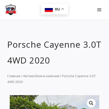
Перейти
MAI
к
RU
MEN
содержимому
Porsche Cayenne 3.0T
4WD 2020
Главная
/
Автомобили в наличии
/ Porsche Cayenne 3.0T
4WD 2020