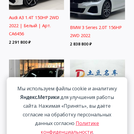
Audi A3 1.4T 150HP 2WD
2022 | Белый | Арт.
BMW 3 Series 2.0T 156HP
CA6456
2WD 2022
2 291 800
₽
2 838 800
₽
Мы используем файлы cookie и аналитику
Яндекс.Метрики
для улучшения работы
сайта. Нажимая «Принять», вы даёте
согласие на обработку персональных
Audi A3 1.4T 150HP 2WD
Skoda Kamiq 1.5L 112HP
данных согласно
Политике
2022 | Белый | Арт.
2WD 2021
конфиденциальности
.