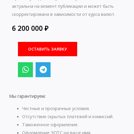
актуальна на момент публикации и может быть
скорректирована в зависимости от курса валют.
6 200 000
₽
ОСТАВИТЬ ЗАЯВКУ
W
T
h
e
a
l
t
e
s
g
Мы гарантируем:
a
r
p
a
Честные и прозрачные условия.
p
m
Отсутствие скрытых платежей и комиссий.
Таможенное оформление.
Оформление ЭПТС на ваше имя.