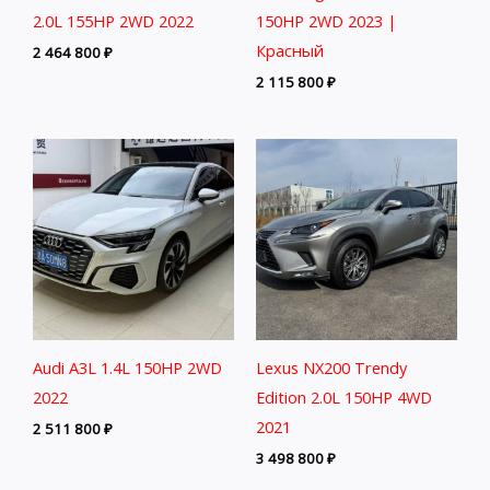
2.0L 155HP 2WD 2022
150HP 2WD 2023 |
Красный
2 464 800
₽
2 115 800
₽
Audi A3L 1.4L 150HP 2WD
Lexus NX200 Trendy
2022
Edition 2.0L 150HP 4WD
2021
2 511 800
₽
3 498 800
₽