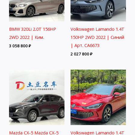
BMW 320Li 2.0T 156HP
Volkswagen Lamando 1.4T
2WD 2022 | Ким.
150HP 2WD 2022 | Синий
| Арт. CA6673
3 058 800
₽
2 027 800
₽
Mazda CX-5 Mazda CX-5
Volkswagen Lamando 1.4T