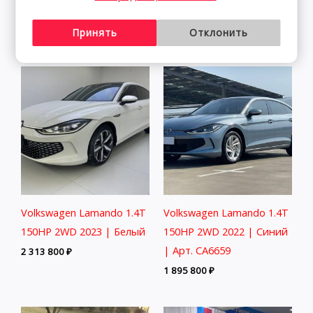
CA4282
1 833 800
₽
2 291 800
₽
Принять
Отклонить
Volkswagen Lamando 1.4T
Volkswagen Lamando 1.4T
150HP 2WD 2023 | Белый
150HP 2WD 2022 | Синий
| Арт. CA6659
2 313 800
₽
1 895 800
₽