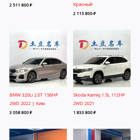
Красный
2 511 800
₽
2 115 800
₽
BMW 320Li 2.0T 156HP
Skoda Kamiq 1.5L 112HP
2WD 2022 | Ким.
2WD 2021
3 058 800
₽
1 833 800
₽