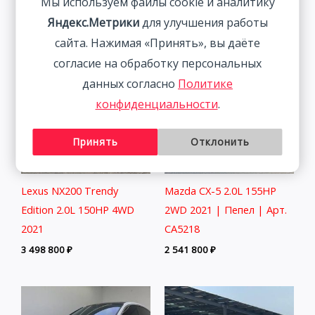
Мы используем файлы cookie и аналитику
2 291 800
₽
2 464 800
₽
Яндекс.Метрики
для улучшения работы
сайта. Нажимая «Принять», вы даёте
согласие на обработку персональных
данных согласно
Политике
конфиденциальности
.
Принять
Отклонить
Lexus NX200 Trendy
Mazda CX-5 2.0L 155HP
Edition 2.0L 150HP 4WD
2WD 2021 | Пепел | Арт.
2021
CA5218
3 498 800
₽
2 541 800
₽