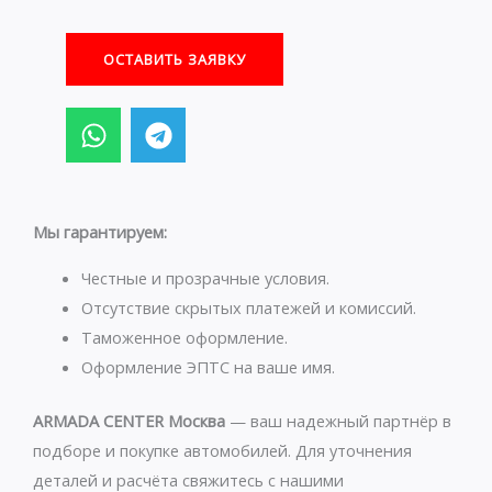
ОСТАВИТЬ ЗАЯВКУ
W
T
h
e
a
l
t
e
s
g
Мы гарантируем:
a
r
p
a
Честные и прозрачные условия.
p
m
Отсутствие скрытых платежей и комиссий.
Таможенное оформление.
Оформление ЭПТС на ваше имя.
ARMADA CENTER Москва
— ваш надежный партнёр в
подборе и покупке автомобилей. Для уточнения
деталей и расчёта свяжитесь с нашими