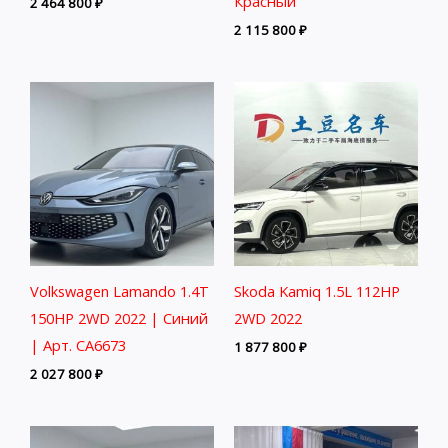
Красный
2 464 800
₽
2 115 800
₽
Volkswagen Lamando 1.4T
Skoda Kamiq 1.5L 112HP
150HP 2WD 2022 | Синий
2WD 2022
| Арт. CA6673
1 877 800
₽
2 027 800
₽