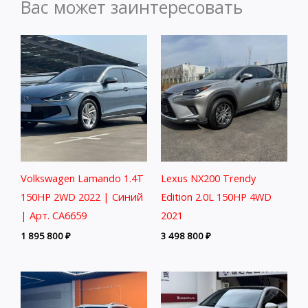
Вас может заинтересовать
Volkswagen Lamando 1.4T
Lexus NX200 Trendy
150HP 2WD 2022 | Синий
Edition 2.0L 150HP 4WD
| Арт. CA6659
2021
1 895 800
₽
3 498 800
₽