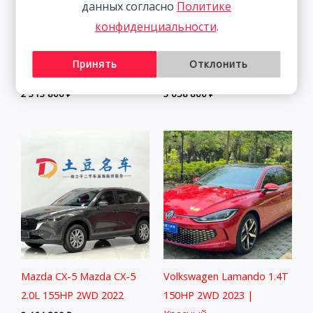
данных согласно
Политике
конфиденциальности
.
Volkswagen Lamando 1.4T
BMW 320Li 2.0T 156HP
Принять
Отклонить
150HP 2WD 2023 | Белый
2WD 2022 | Ким.
2 313 800
₽
3 058 800
₽
Mazda CX-5 Mazda CX-5
Volkswagen Lamando 1.4T
2.0L 155HP 2WD 2022
150HP 2WD 2023 |