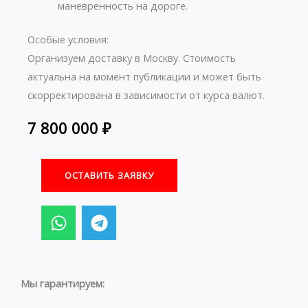
маневренность на дороге.
Особые условия:
Организуем доставку в Москву. Стоимость
актуальна на момент публикации и может быть
скорректирована в зависимости от курса валют.
7 800 000
₽
ОСТАВИТЬ ЗАЯВКУ
W
T
h
e
a
l
t
e
s
g
Мы гарантируем:
a
r