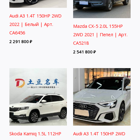
Audi A3 1.4T 150HP 2WD
2022 | Белый | Арт.
Mazda CX-5 2.0L 155HP
CA6456
2WD 2021 | Пепел | Арт.
2 291 800
₽
CA5218
2 541 800
₽
Skoda Kamiq 1.5L 112HP
Audi A3 1.4T 150HP 2WD