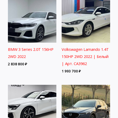
BMW 3 Series 2.0T 156HP
Volkswagen Lamando 1.4T
2WD 2022
150HP 2WD 2022 | Белый
| Арт. CA3962
2 838 800
₽
1 993 700
₽