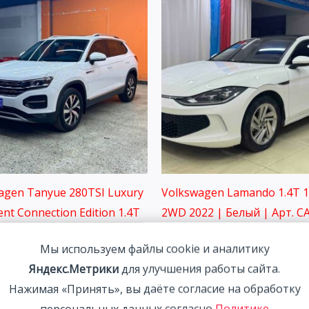
agen Tanyue 280TSI Luxury
Volkswagen Lamando 1.4T 
gent Connection Edition 1.4T
2WD 2022 | Белый | Арт. C
2WD 2022
1 993 700
₽
Мы используем файлы cookie и аналитику
00
₽
Яндекс.Метрики
для улучшения работы сайта.
Нажимая «Принять», вы даёте согласие на обработку
персональных данных согласно
Политике