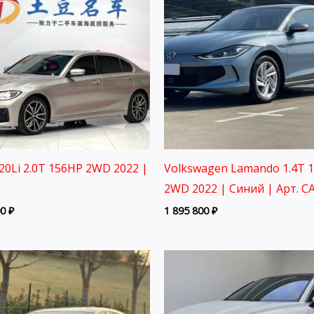
0Li 2.0T 156HP 2WD 2022 |
Volkswagen Lamando 1.4T 
2WD 2022 | Синий | Арт. C
00
₽
1 895 800
₽