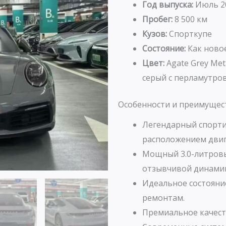
Год выпуска:
Июль 2
Пробег:
8 500 км
Кузов:
Спорткупе
Состояние:
Как ново
Цвет:
Agate Grey Met
серый с перламутро
Особенности и преимущес
Легендарный спорти
расположением двиг
Мощный 3.0-литровы
отзывчивой динами
Идеальное состояни
ремонтам.
Премиальное качест