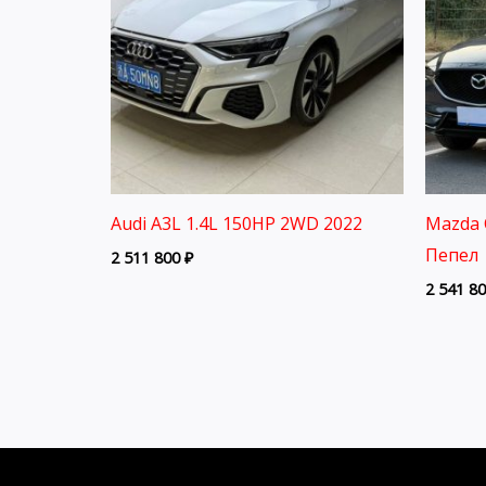
Audi A3L 1.4L 150HP 2WD 2022
Mazda 
Пепел 
2 511 800
₽
2 541 8