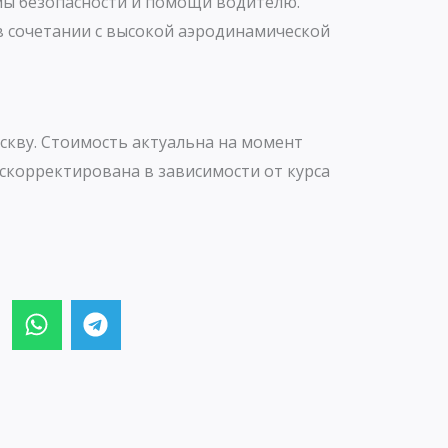
ы безопасности и помощи водителю.
в сочетании с высокой аэродинамической
скву. Стоимость актуальна на момент
скорректирована в зависимости от курса
W
T
h
e
a
l
t
e
s
g
a
r