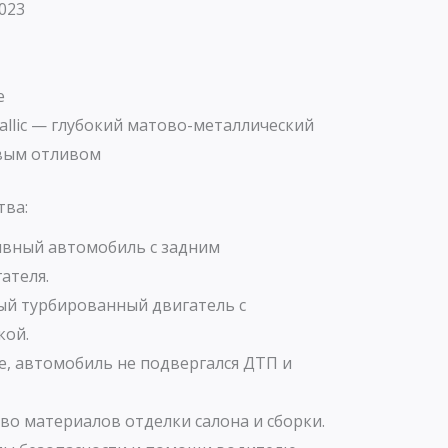
023
е
allic — глубокий матово-металлический
вым отливом
тва:
вный автомобиль с задним
ателя.
й турбированный двигатель с
кой.
е, автомобиль не подвергался ДТП и
во материалов отделки салона и сборки.