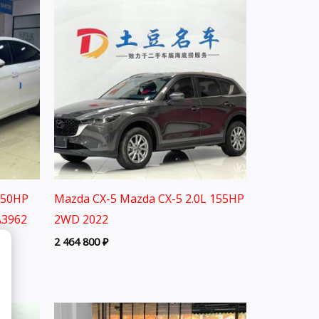
150HP
Mazda CX-5 Mazda CX-5 2.0L 155HP
A3962
2WD 2022
2 464 800
₽