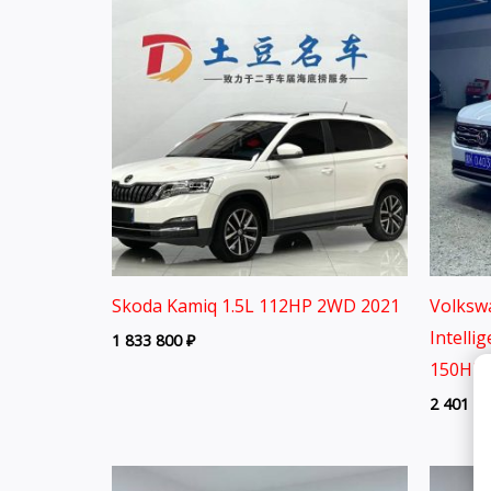
Skoda Kamiq 1.5L 112HP 2WD 2021
Volksw
Intelli
1 833 800
₽
150HP 
2 401 8