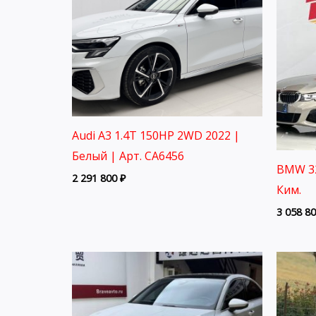
Audi A3 1.4T 150HP 2WD 2022 |
Белый | Арт. CA6456
BMW 32
2 291 800
₽
Ким.
3 058 8