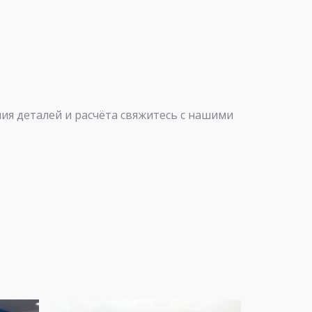
p
a
p
m
ия деталей и расчёта свяжитесь с нашими