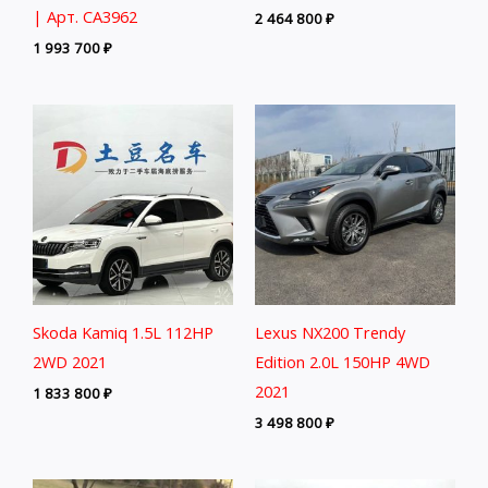
| Арт. CA3962
2 464 800
₽
1 993 700
₽
Skoda Kamiq 1.5L 112HP
Lexus NX200 Trendy
2WD 2021
Edition 2.0L 150HP 4WD
2021
1 833 800
₽
3 498 800
₽