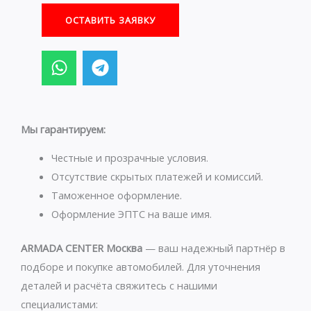
ОСТАВИТЬ ЗАЯВКУ
W
T
h
e
a
l
t
e
s
g
Мы гарантируем:
a
r
p
a
Честные и прозрачные условия.
p
m
Отсутствие скрытых платежей и комиссий.
Таможенное оформление.
Оформление ЭПТС на ваше имя.
ARMADA CENTER Москва
— ваш надежный партнёр в
подборе и покупке автомобилей. Для уточнения
деталей и расчёта свяжитесь с нашими
специалистами: