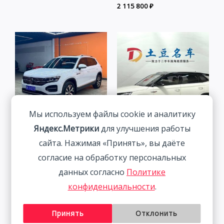
2 115 800
₽
Мы используем файлы cookie и аналитику
Яндекс.Метрики
для улучшения работы
Volkswagen Tanyue 280TSI
Skoda Kamiq 1.5L 112HP
сайта. Нажимая «Принять», вы даёте
Luxury Intelligent
2WD 2022
согласие на обработку персональных
Connection Edition 1.4T
1 877 800
₽
данных согласно
Политике
150HP 2WD 2022
конфиденциальности
.
2 401 800
₽
Принять
Отклонить