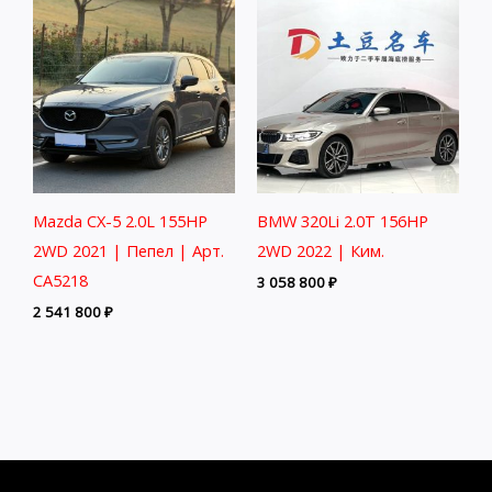
Mazda CX-5 2.0L 155HP
BMW 320Li 2.0T 156HP
2WD 2021 | Пепел | Арт.
2WD 2022 | Ким.
CA5218
3 058 800
₽
2 541 800
₽