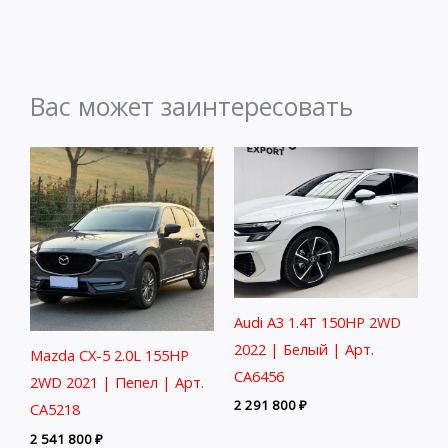
Вас может заинтересовать
Audi A3 1.4T 150HP 2WD
2022 | Белый | Арт.
Mazda CX-5 2.0L 155HP
CA6456
2WD 2021 | Пепел | Арт.
2 291 800
₽
CA5218
2 541 800
₽