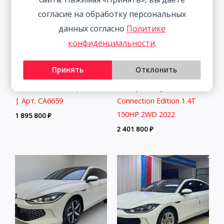
согласие на обработку персональных
данных согласно
Политике
конфиденциальности
.
Принять
Отклонить
Volkswagen Lamando 1.4T
Volkswagen Tanyue 280TSI
150HP 2WD 2022 | Синий
Luxury Intelligent
| Арт. CA6659
Connection Edition 1.4T
150HP 2WD 2022
1 895 800
₽
2 401 800
₽