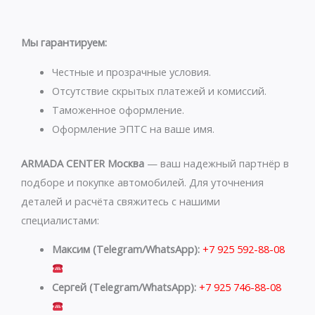
a
l
t
e
s
g
Мы гарантируем:
a
r
p
a
Честные и прозрачные условия.
p
m
Отсутствие скрытых платежей и комиссий.
Таможенное оформление.
Оформление ЭПТС на ваше имя.
ARMADA CENTER Москва
— ваш надежный партнёр в
подборе и покупке автомобилей. Для уточнения
деталей и расчёта свяжитесь с нашими
специалистами:
Максим (Telegram/WhatsApp):
+7 925 592-88-08
Сергей (Telegram/WhatsApp):
+7 925 746-88-08