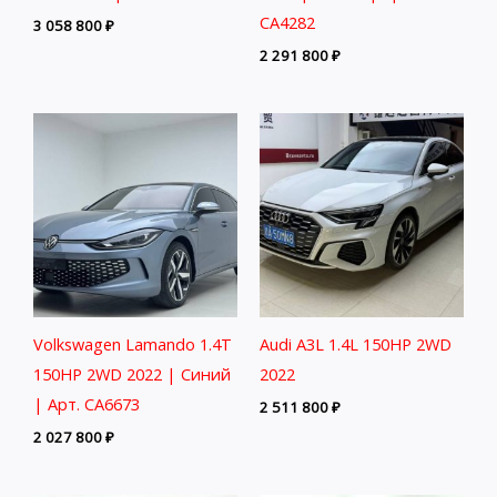
CA4282
3 058 800
₽
2 291 800
₽
Volkswagen Lamando 1.4T
Audi A3L 1.4L 150HP 2WD
150HP 2WD 2022 | Синий
2022
| Арт. CA6673
2 511 800
₽
2 027 800
₽