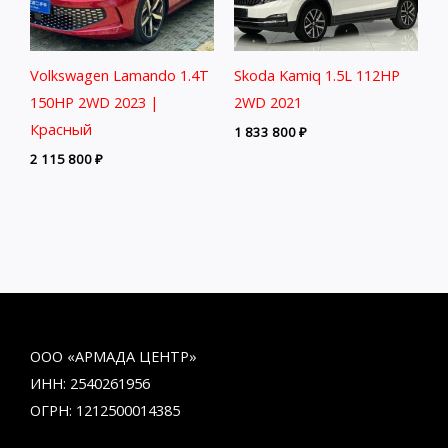
Volkswagen Lamando 1.4T
Skoda Kamiq 1.5L 112HP
150HP 2WD 2023 |
2WD 2021
Красный
1 833 800
₽
2 115 800
₽
ООО «АРМАДА ЦЕНТР»
ИНН: 2540261956
ОГРН: 1212500014385