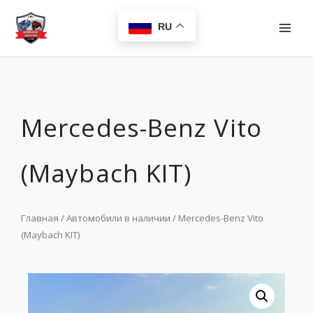
Перейти
MAI
к
RU
MEN
содержимому
Mercedes-Benz Vito
(Maybach KIT)
Главная
/
Автомобили в наличии
/ Mercedes-Benz Vito
(Maybach KIT)