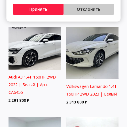
CA4282
2 838 800
₽
Принять
Отклонить
2 291 800
₽
Audi A3 1.4T 150HP 2WD
2022 | Белый | Арт.
Volkswagen Lamando 1.4T
CA6456
150HP 2WD 2023 | Белый
2 291 800
₽
2 313 800
₽