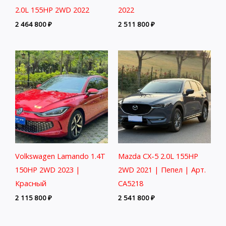
2.0L 155HP 2WD 2022
2022
2 464 800
₽
2 511 800
₽
Volkswagen Lamando 1.4T
Mazda CX-5 2.0L 155HP
150HP 2WD 2023 |
2WD 2021 | Пепел | Арт.
Красный
CA5218
2 115 800
₽
2 541 800
₽