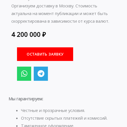
Организуем доставку в Москву. Стоимость
актуальна на момент публикации и может быть
скорректирована в зависимости от курса валют.
4 200 000
₽
ОСТАВИТЬ ЗАЯВКУ
W
T
h
e
a
l
t
e
s
g
Мы гарантируем:
a
r
p
a
Честные и прозрачные условия.
p
m
Отсутствие скрытых платежей и комиссий.
Таможенное оформление.