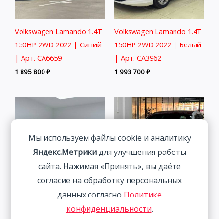
Volkswagen Lamando 1.4T
Volkswagen Lamando 1.4T
150HP 2WD 2022 | Синий
150HP 2WD 2022 | Белый
| Арт. CA6659
| Арт. CA3962
1 895 800
₽
1 993 700
₽
Мы используем файлы cookie и аналитику
Яндекс.Метрики
для улучшения работы
сайта. Нажимая «Принять», вы даёте
согласие на обработку персональных
данных согласно
Политике
BMW 3 Series 2.0T 156HP
Audi A3 1.4T 150HP 2WD
конфиденциальности
.
2WD 2022
2022 | Белый | Арт.