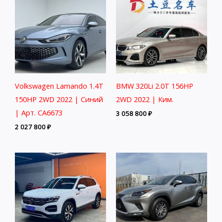
Volkswagen Lamando 1.4T
BMW 320Li 2.0T 156HP
150HP 2WD 2022 | Синий
2WD 2022 | Ким.
| Арт. CA6673
3 058 800
₽
2 027 800
₽