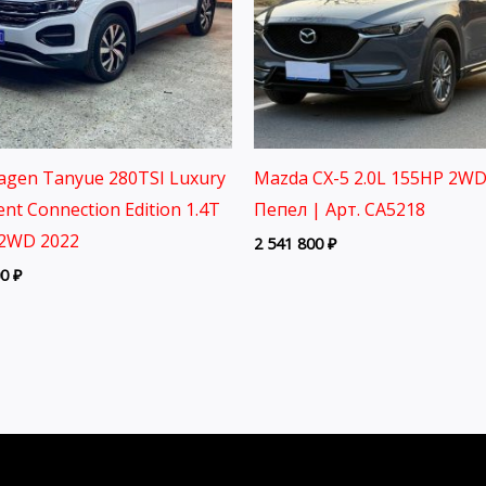
agen Tanyue 280TSI Luxury
Mazda CX-5 2.0L 155HP 2WD
gent Connection Edition 1.4T
Пепел | Арт. CA5218
2WD 2022
2 541 800
₽
00
₽