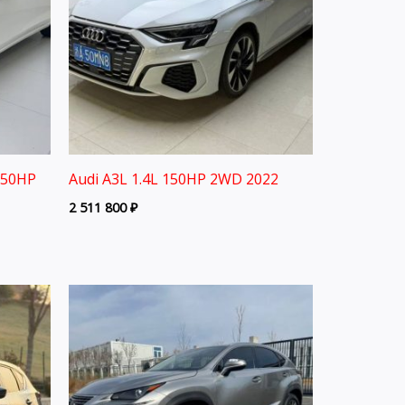
150HP
Audi A3L 1.4L 150HP 2WD 2022
2 511 800
₽