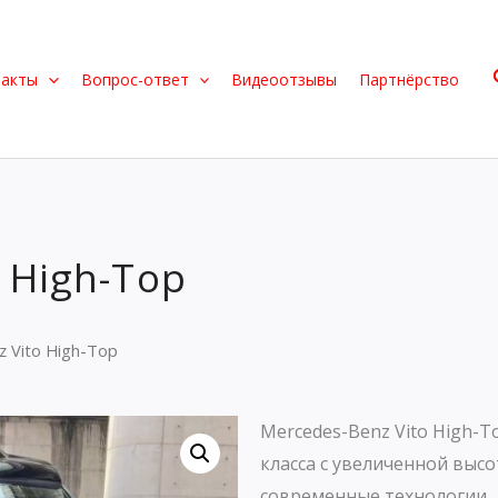
такты
Вопрос-ответ
Видеоотзывы
Партнёрство
 High-Top
z Vito High-Top
Mercedes-Benz Vito High-
класса с увеличенной выс
современные технологии.