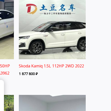
150HP
Skoda Kamiq 1.5L 112HP 2WD 2022
A3962
1 877 800
₽