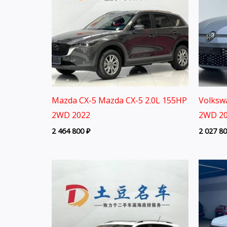
Mazda CX-5 Mazda CX-5 2.0L 155HP
Volksw
2WD 2022
2WD 20
2 464 800
₽
2 027 8