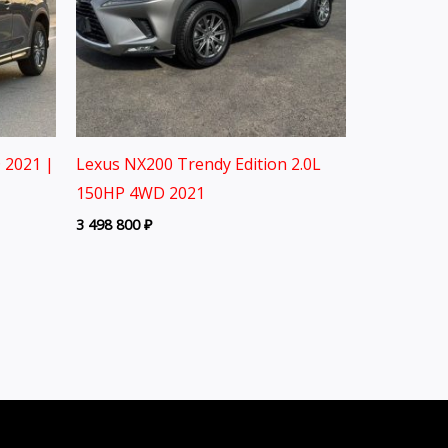
 2021 |
Lexus NX200 Trendy Edition 2.0L
150HP 4WD 2021
3 498 800
₽