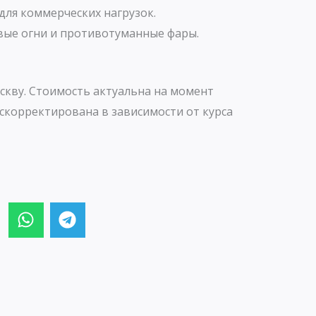
для коммерческих нагрузок.
ые огни и противотуманные фары.
скву. Стоимость актуальна на момент
скорректирована в зависимости от курса
W
T
h
e
a
l
t
e
s
g
a
r
p
a