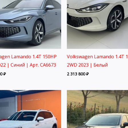
agen Lamando 1.4T 150HP
Volkswagen Lamando 1.4T 
22 | Синий | Арт. CA6673
2WD 2023 | Белый
00
₽
2 313 800
₽