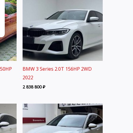
150HP
BMW 3 Series 2.0T 156HP 2WD
2022
2 838 800
₽