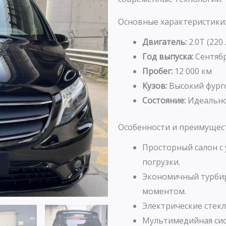
Основные характеристики
Двигатель:
2.0T (220 
Год выпуска:
Сентябр
Пробег:
12 000 км
Кузов:
Высокий фург
Состояние:
Идеально
Особенности и преимущес
Просторный салон с
погрузки.
Экономичный турби
моментом.
Электрические стек
Мультимедийная сист