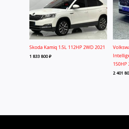
Skoda Kamiq 1.5L 112HP 2WD 2021
Volksw
Intelli
1 833 800
₽
150HP 
2 401 8