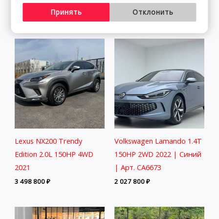
Принять
Отклонить
2 401 800
₽
Lexus NX200 Trendy
Volkswagen Lamando 1.4T
Edition 2.0L 150HP 4WD
150HP 2WD 2022 | Синий
2021
| Арт. CA6673
3 498 800
₽
2 027 800
₽