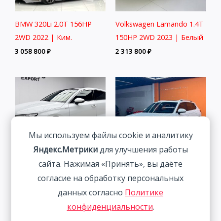
BMW 320Li 2.0T 156HP
Volkswagen Lamando 1.4T
2WD 2022 | Ким.
150HP 2WD 2023 | Белый
3 058 800
₽
2 313 800
₽
Мы используем файлы cookie и аналитику
Яндекс.Метрики
для улучшения работы
сайта. Нажимая «Принять», вы даёте
Audi A3 1.4T 150HP 2WD
2022 | Белый | Арт.
согласие на обработку персональных
Volkswagen Tanyue 280TSI
CA6456
данных согласно
Политике
Luxury Intelligent
2 291 800
₽
конфиденциальности
.
Connection Edition 1.4T
150HP 2WD 2022