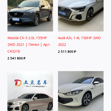
Mazda CX-5 2.0L 155HP
Audi A3L 1.4L 150HP 2WD
2WD 2021 | Пепел | Арт.
2022
CA5218
2 511 800
₽
2 541 800
₽