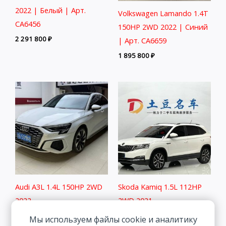
2022 | Белый | Арт.
Volkswagen Lamando 1.4T
CA6456
150HP 2WD 2022 | Синий
2 291 800
₽
| Арт. CA6659
1 895 800
₽
Audi A3L 1.4L 150HP 2WD
Skoda Kamiq 1.5L 112HP
2022
2WD 2021
2 511 800
₽
1 833 800
₽
Мы используем файлы cookie и аналитику