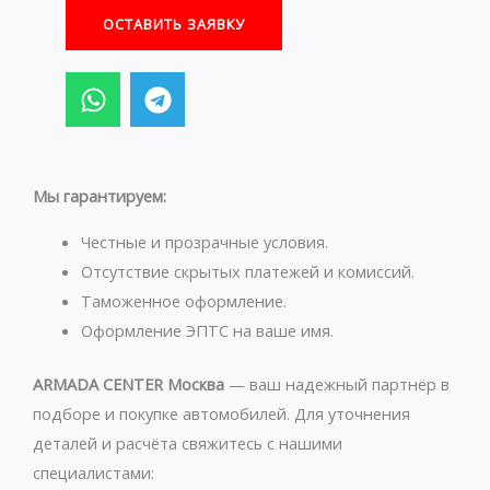
ОСТАВИТЬ ЗАЯВКУ
W
T
h
e
a
l
t
e
s
g
Мы гарантируем:
a
r
p
a
Честные и прозрачные условия.
p
m
Отсутствие скрытых платежей и комиссий.
Таможенное оформление.
Оформление ЭПТС на ваше имя.
ARMADA CENTER Москва
— ваш надежный партнёр в
подборе и покупке автомобилей. Для уточнения
деталей и расчёта свяжитесь с нашими
специалистами: