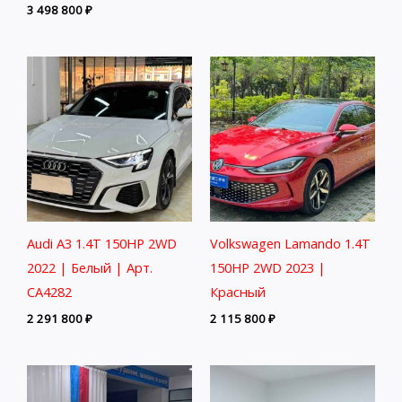
3 498 800
₽
Audi A3 1.4T 150HP 2WD
Volkswagen Lamando 1.4T
2022 | Белый | Арт.
150HP 2WD 2023 |
CA4282
Красный
2 291 800
₽
2 115 800
₽