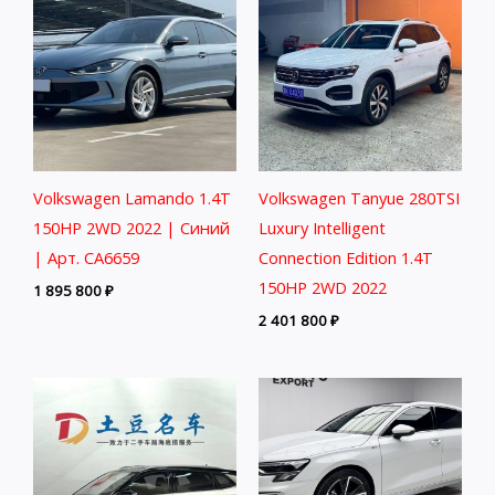
Volkswagen Lamando 1.4T
Volkswagen Tanyue 280TSI
150HP 2WD 2022 | Синий
Luxury Intelligent
| Арт. CA6659
Connection Edition 1.4T
150HP 2WD 2022
1 895 800
₽
2 401 800
₽