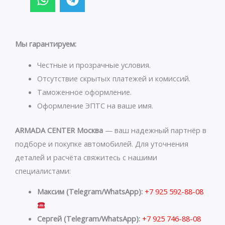
h
e
a
l
t
e
s
g
Мы гарантируем:
a
r
p
a
Честные и прозрачные условия.
p
m
Отсутствие скрытых платежей и комиссий.
Таможенное оформление.
Оформление ЭПТС на ваше имя.
ARMADA CENTER Москва
— ваш надежный партнёр в
подборе и покупке автомобилей. Для уточнения
деталей и расчёта свяжитесь с нашими
специалистами:
Максим (Telegram/WhatsApp):
+7 925 592-88-08
Сергей (Telegram/WhatsApp):
+7 925 746-88-08