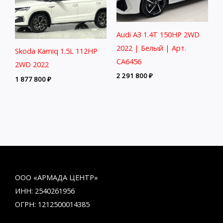
Audi A3 1.4T 150HP 2WD
2022 | Белый | Арт.
Skoda Kamiq 1.5L 112HP
CA6456
2WD 2022
2 291 800
₽
1 877 800
₽
ООО «АРМАДА ЦЕНТР»
ИНН: 2540261956
ОГРН: 1212500014385