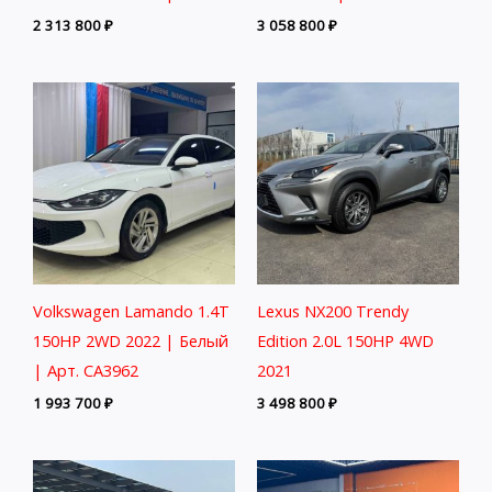
2 313 800
₽
3 058 800
₽
Volkswagen Lamando 1.4T
Lexus NX200 Trendy
150HP 2WD 2022 | Белый
Edition 2.0L 150HP 4WD
| Арт. CA3962
2021
1 993 700
₽
3 498 800
₽