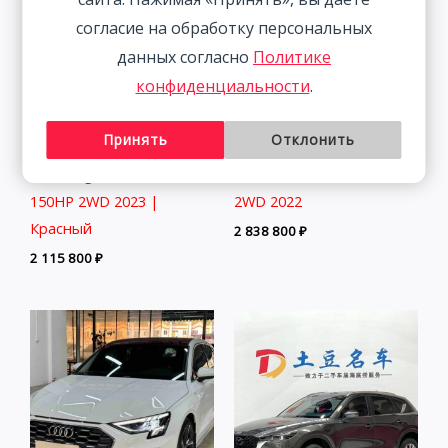
согласие на обработку персональных
данных согласно
Политике
конфиденциальности
.
Принять
Отклонить
Volkswagen Lamando 1.4T
BMW 3 Series 2.0T 156HP
150HP 2WD 2023 |
2WD 2022
Красный
2 838 800
₽
2 115 800
₽