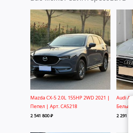
Mazda CX-5 2.0L 155HP 2WD 2021 |
Audi A
Пепел | Арт. CA5218
Белый 
2 541 800
₽
2 291 8