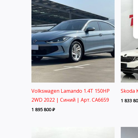
Volkswagen Lamando 1.4T 150HP
Skoda 
2WD 2022 | Синий | Арт. CA6659
1 833 8
1 895 800
₽