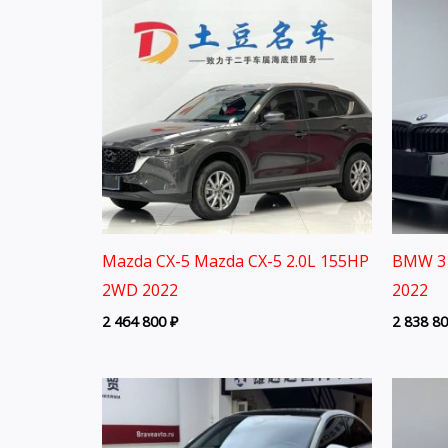
Mazda CX-5 Mazda CX-5 2.0L 155HP
BMW 3 
2WD 2022
2022
2 464 800
₽
2 838 8