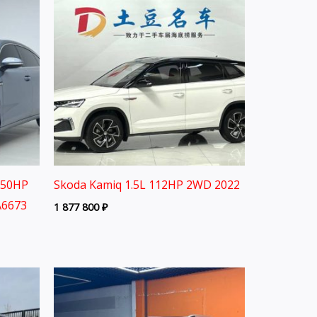
150HP
Skoda Kamiq 1.5L 112HP 2WD 2022
A6673
1 877 800
₽