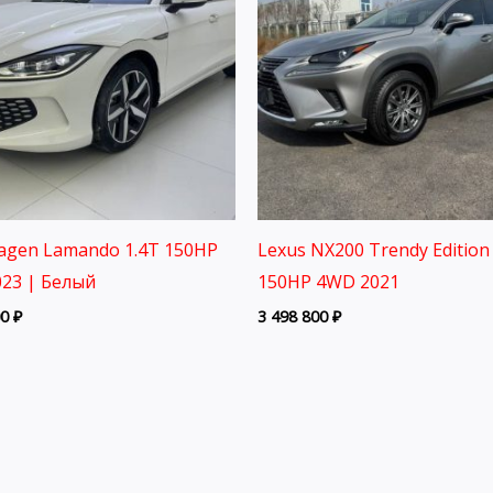
agen Lamando 1.4T 150HP
Lexus NX200 Trendy Edition 
23 | Белый
150HP 4WD 2021
00
₽
3 498 800
₽