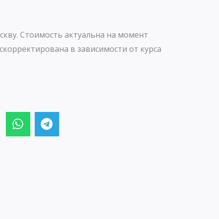
скву. Стоимость актуальна на момент
скорректирована в зависимости от курса
W
T
h
e
a
l
t
e
s
g
a
r
p
a
p
m