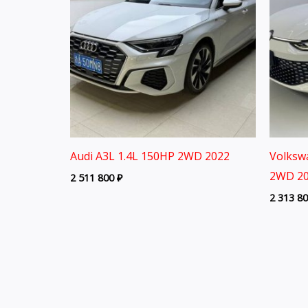
Audi A3L 1.4L 150HP 2WD 2022
Volksw
2WD 20
2 511 800
₽
2 313 8