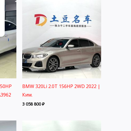
150HP
BMW 320Li 2.0T 156HP 2WD 2022 |
A3962
Ким.
3 058 800
₽