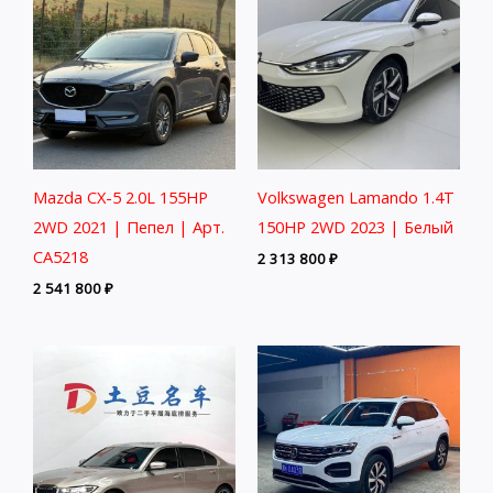
Mazda CX-5 2.0L 155HP
Volkswagen Lamando 1.4T
2WD 2021 | Пепел | Арт.
150HP 2WD 2023 | Белый
CA5218
2 313 800
₽
2 541 800
₽