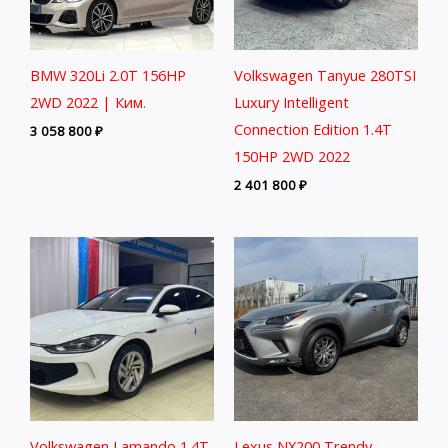
BMW 320Li 2.0T 156HP
Volkswagen Tanyue 280TSI
2WD 2022 | Ким.
Luxury Intelligent
Connection Edition 1.4T
3 058 800
₽
150HP 2WD 2022
2 401 800
₽
Volkswagen Lamando 1.4T
Lexus NX200 Trendy