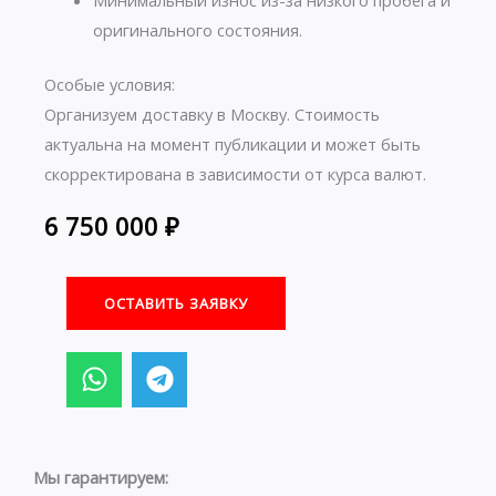
оригинального состояния.
Особые условия:
Организуем доставку в Москву. Стоимость
актуальна на момент публикации и может быть
скорректирована в зависимости от курса валют.
6 750 000
₽
ОСТАВИТЬ ЗАЯВКУ
W
T
h
e
a
l
t
e
s
g
Мы гарантируем: