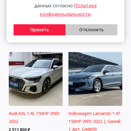
данных согласно
Политике
Skoda Kamiq 1.5L 112HP
Audi A3 1.4T 150HP 2WD
конфиденциальности
.
2WD 2021
2022 | Белый | Арт.
CA4282
1 833 800
₽
Принять
Отклонить
2 291 800
₽
Audi A3L 1.4L 150HP 2WD
Volkswagen Lamando 1.4T
2022
150HP 2WD 2022 | Синий
| Арт. CA6659
2 511 800
₽