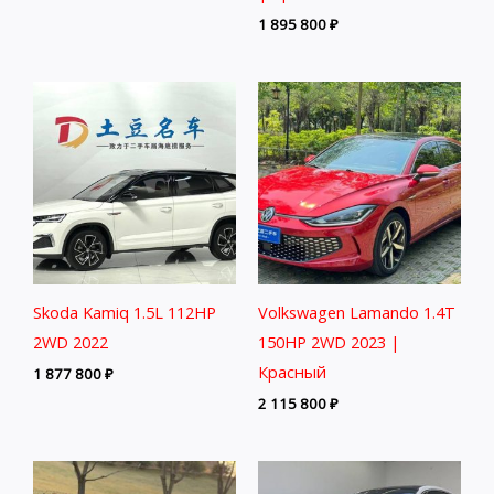
1 895 800
₽
Skoda Kamiq 1.5L 112HP
Volkswagen Lamando 1.4T
2WD 2022
150HP 2WD 2023 |
Красный
1 877 800
₽
2 115 800
₽