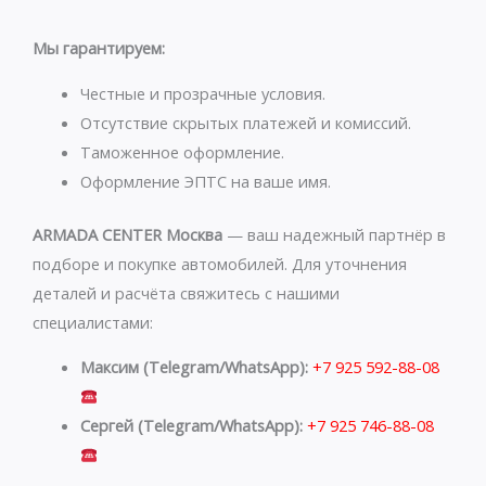
t
e
s
g
Мы гарантируем:
a
r
p
a
Честные и прозрачные условия.
p
m
Отсутствие скрытых платежей и комиссий.
Таможенное оформление.
Оформление ЭПТС на ваше имя.
ARMADA CENTER Москва
— ваш надежный партнёр в
подборе и покупке автомобилей. Для уточнения
деталей и расчёта свяжитесь с нашими
специалистами:
Максим (Telegram/WhatsApp):
+7 925 592-88-08
Сергей (Telegram/WhatsApp):
+7 925 746-88-08