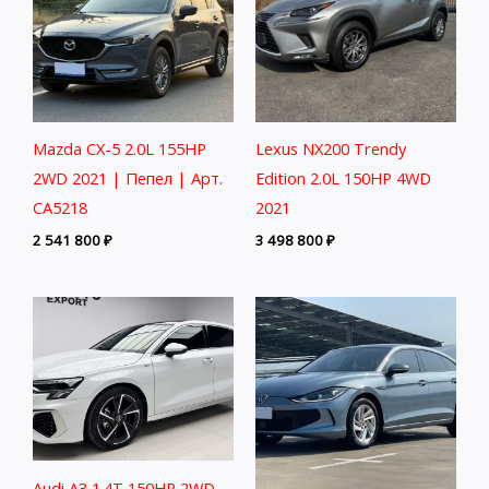
Mazda CX-5 2.0L 155HP
Lexus NX200 Trendy
2WD 2021 | Пепел | Арт.
Edition 2.0L 150HP 4WD
CA5218
2021
2 541 800
₽
3 498 800
₽
Audi A3 1.4T 150HP 2WD