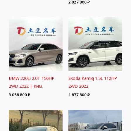
2 027 800
₽
BMW 320Li 2.0T 156HP
Skoda Kamiq 1.5L 112HP
2WD 2022 | Ким.
2WD 2022
3 058 800
₽
1 877 800
₽