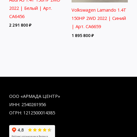
2022 | Белый | Арт.
Volkswagen Lamando 1.4T
CA6456
150HP 2WD 2022 | Синий
2 291 800
₽
| Арт. CA6659
1 895 800
₽
ООО «АРМАДА ЦЕНТР»
ИНН: 2540261956
ОГРН: 1212500014385