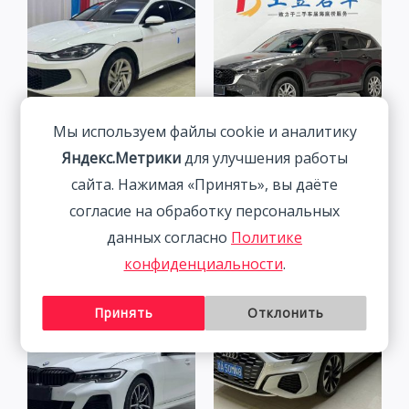
Мы используем файлы cookie и аналитику
Volkswagen Lamando 1.4T
Mazda CX-5 Mazda CX-5
Яндекс.Метрики
для улучшения работы
150HP 2WD 2022 | Белый
2.0L 155HP 2WD 2022
сайта. Нажимая «Принять», вы даёте
| Арт. CA3962
2 464 800
₽
согласие на обработку персональных
1 993 700
₽
данных согласно
Политике
конфиденциальности
.
Принять
Отклонить