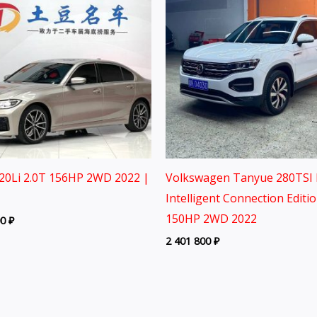
0Li 2.0T 156HP 2WD 2022 |
Volkswagen Tanyue 280TSI 
Intelligent Connection Editi
150HP 2WD 2022
00
₽
2 401 800
₽