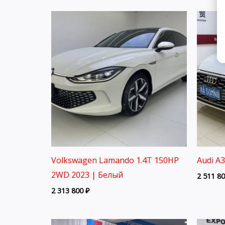
Volkswagen Lamando 1.4T 150HP
Audi A
2WD 2023 | Белый
2 511 8
2 313 800
₽