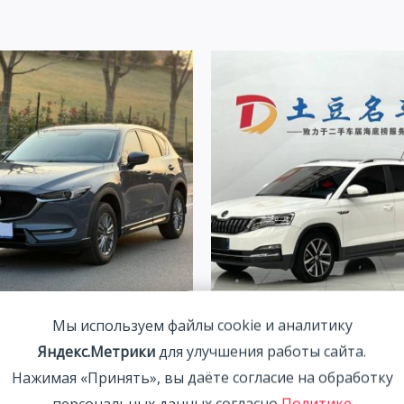
CX-5 2.0L 155HP 2WD 2021 |
Skoda Kamiq 1.5L 112HP 2W
Мы используем файлы cookie и аналитику
| Арт. CA5218
1 833 800
₽
Яндекс.Метрики
для улучшения работы сайта.
00
₽
Нажимая «Принять», вы даёте согласие на обработку
персональных данных согласно
Политике