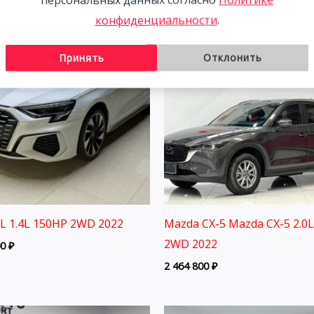
конфиденциальности
.
Принять
Отклонить
3L 1.4L 150HP 2WD 2022
Mazda CX-5 Mazda CX-5 2.0
2WD 2022
00
₽
2 464 800
₽