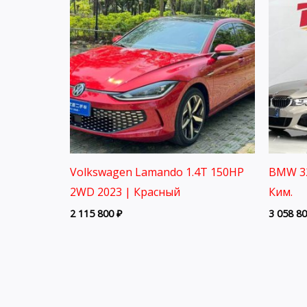
Volkswagen Lamando 1.4T 150HP
BMW 32
2WD 2023 | Красный
Ким.
2 115 800
₽
3 058 8