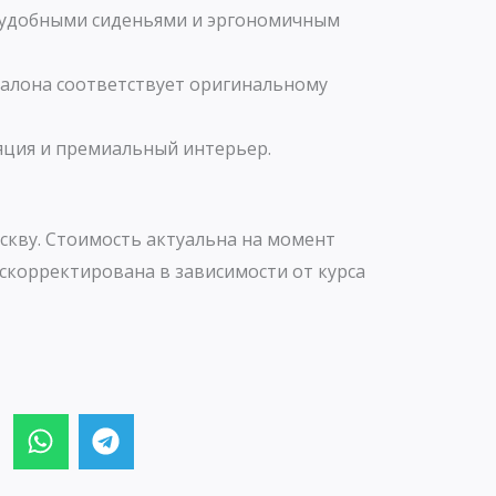
 удобными сиденьями и эргономичным
салона соответствует оригинальному
ция и премиальный интерьер.
скву. Стоимость актуальна на момент
скорректирована в зависимости от курса
W
T
h
e
a
l