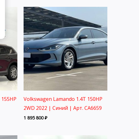
L 155HP
Volkswagen Lamando 1.4T 150HP
2WD 2022 | Синий | Арт. CA6659
1 895 800
₽