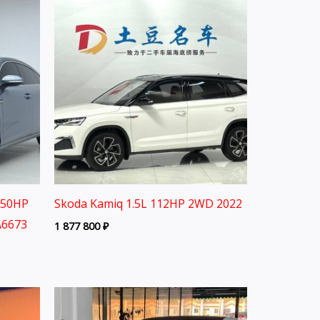
150HP
Skoda Kamiq 1.5L 112HP 2WD 2022
A6673
1 877 800
₽