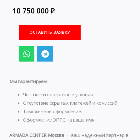
10 750 000
₽
ОСТАВИТЬ ЗАЯВКУ
W
T
h
e
a
l
t
e
s
g
Мы гарантируем:
a
r
p
a
Честные и прозрачные условия.
p
m
Отсутствие скрытых платежей и комиссий.
Таможенное оформление.
Оформление ЭПТС на ваше имя.
ARMADA CENTER Москва
— ваш надежный партнёр в