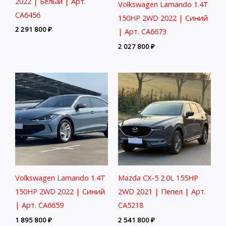
2022 | Белый | Арт.
Volkswagen Lamando 1.4T
CA6456
150HP 2WD 2022 | Синий
2 291 800
₽
| Арт. CA6673
2 027 800
₽
Volkswagen Lamando 1.4T
Mazda CX-5 2.0L 155HP
150HP 2WD 2022 | Синий
2WD 2021 | Пепел | Арт.
| Арт. CA6659
CA5218
1 895 800
₽
2 541 800
₽