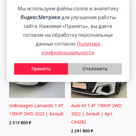
Мы используем файлы cookie и аналитику
BMW 320Li 2.0T 156HP
Skoda Kamiq 1.5L 112HP
Яндекс.Метрики
для улучшения работы
2WD 2022 | Ким.
2WD 2022
сайта. Нажимая «Принять», вы даёте
3 058 800
₽
1 877 800
₽
согласие на обработку персональных
данных согласно
Политике
конфиденциальности
.
Принять
Отклонить
Volkswagen Lamando 1.4T
Audi A3 1.4T 150HP 2WD
150HP 2WD 2023 | Белый
2022 | Белый | Арт.
CA4282
2 313 800
₽
2 291 800
₽