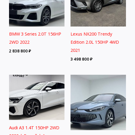
BMW 3 Series 2.0T 156HP
Lexus NX200 Trendy
2WD 2022
Edition 2.0L 150HP 4WD
2021
2 838 800
₽
3 498 800
₽
Audi A3 1.4T 150HP 2WD