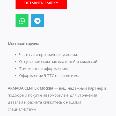
ОСТАВИТЬ ЗАЯВКУ
W
T
h
e
a
l
t
e
s
g
Мы гарантируем:
a
r
p
a
Честные и прозрачные условия.
p
m
Отсутствие скрытых платежей и комиссий.
Таможенное оформление.
Оформление ЭПТС на ваше имя.
ARMADA CENTER Москва
— ваш надежный партнёр в
подборе и покупке автомобилей. Для уточнения
деталей и расчёта свяжитесь с нашими
специалистами: