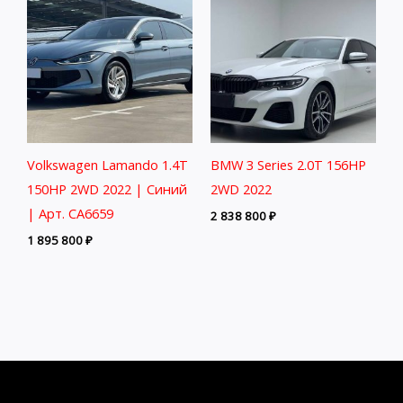
Volkswagen Lamando 1.4T
BMW 3 Series 2.0T 156HP
150HP 2WD 2022 | Синий
2WD 2022
| Арт. CA6659
2 838 800
₽
1 895 800
₽