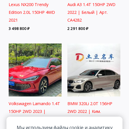
Lexus NX200 Trendy
Audi A3 1.4T 150HP 2WD
Edition 2.0L 150HP 4WD
2022 | Белый | Арт.
2021
CA4282
3 498 800
₽
2 291 800
₽
Volkswagen Lamando 1.4T
BMW 320Li 2.0T 156HP
150HP 2WD 2023 |
2WD 2022 | Ким.
Красный
3 058 800
₽
Мы используем файлы cookie и аналитику
2 115 800
₽