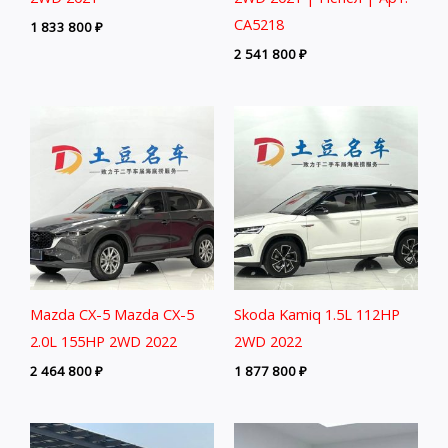
CA5218
1 833 800
₽
2 541 800
₽
Mazda CX-5 Mazda CX-5
Skoda Kamiq 1.5L 112HP
2.0L 155HP 2WD 2022
2WD 2022
2 464 800
₽
1 877 800
₽