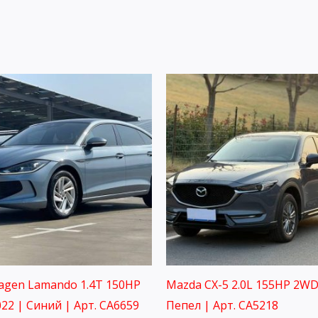
agen Lamando 1.4T 150HP
Mazda CX-5 2.0L 155HP 2WD
22 | Синий | Арт. CA6659
Пепел | Арт. CA5218