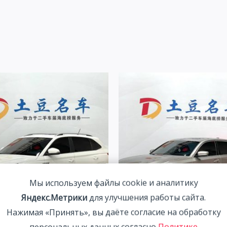
Мы используем файлы cookie и аналитику
Яндекс.Метрики
для улучшения работы сайта.
Нажимая «Принять», вы даёте согласие на обработку
Kamiq 1.5L 112HP 2WD 2021
BMW 320Li 2.0T 156HP 2WD
персональных данных согласно
Политике