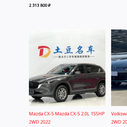
2 313 800
₽
Mazda CX-5 Mazda CX-5 2.0L 155HP
Volksw
2WD 2022
2WD 20