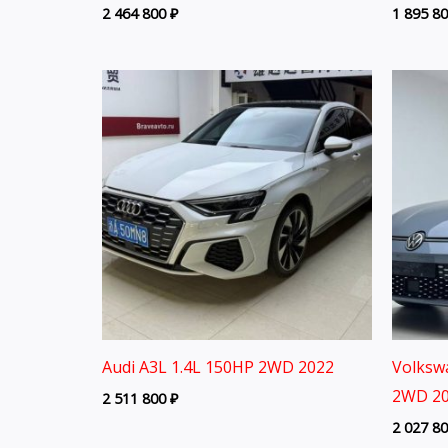
2 464 800
₽
1 895 8
Audi A3L 1.4L 150HP 2WD 2022
Volksw
2WD 20
2 511 800
₽
2 027 8