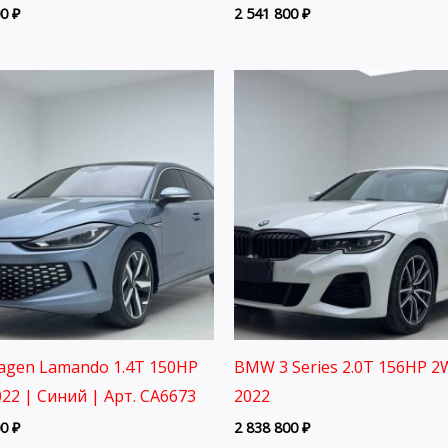
00
₽
2 541 800
₽
agen Lamando 1.4T 150HP
BMW 3 Series 2.0T 156HP 
22 | Синий | Арт. CA6673
2022
00
₽
2 838 800
₽