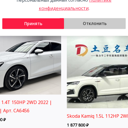
Ким.
00
₽
конфиденциальности
.
3 058 800
₽
Принять
Отклонить
3 1.4T 150HP 2WD 2022 |
| Арт. CA6456
Skoda Kamiq 1.5L 112HP 2W
00
₽
1 877 800
₽