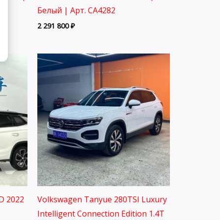
Белый | Арт. CA4282
2 291 800
₽
D 2022
Volkswagen Tanyue 280TSI Luxury
Intelligent Connection Edition 1.4T