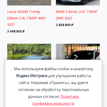
Lexus NX200 Trendy
BMW 3 Series 2.0T 156HP
Edition 2.0L 150HP 4WD
2WD 2022
2021
2 838 800
₽
3 498 800
₽
Мы используем файлы cookie и аналитику
Яндекс.Метрики
для улучшения работы
сайта. Нажимая «Принять», вы даёте
согласие на обработку персональных
Volkswagen Lamando 1.4T
Audi A3 1.4T 150HP 2WD
данных согласно
Политике
150HP 2WD 2023 |
2022 | Белый | Арт.
конфиденциальности
.
Красный
CA4282