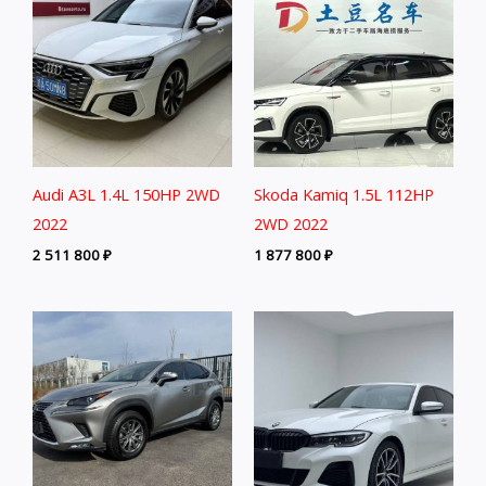
Audi A3L 1.4L 150HP 2WD
Skoda Kamiq 1.5L 112HP
2022
2WD 2022
2 511 800
₽
1 877 800
₽