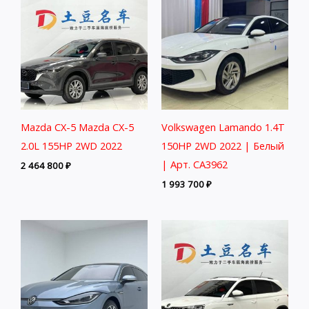
Mazda CX-5 Mazda CX-5
Volkswagen Lamando 1.4T
2.0L 155HP 2WD 2022
150HP 2WD 2022 | Белый
| Арт. CA3962
2 464 800
₽
1 993 700
₽