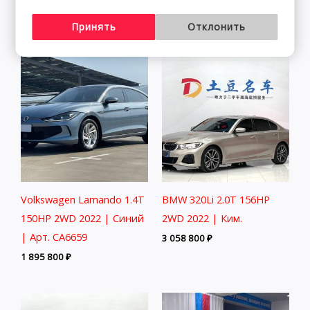
2 115 800
₽
2 291 800
₽
Принять
Отклонить
Volkswagen Lamando 1.4T
BMW 320Li 2.0T 156HP
150HP 2WD 2022 | Синий
2WD 2022 | Ким.
| Арт. CA6659
3 058 800
₽
1 895 800
₽