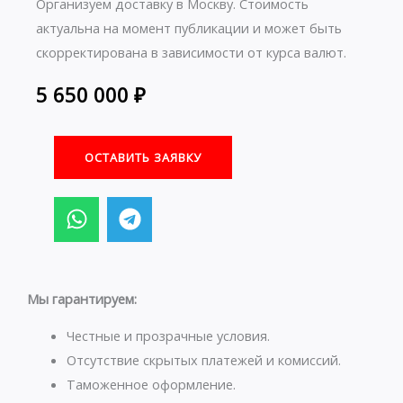
Организуем доставку в Москву. Стоимость
актуальна на момент публикации и может быть
скорректирована в зависимости от курса валют.
5 650 000
₽
ОСТАВИТЬ ЗАЯВКУ
W
T
h
e
a
l
t
e
s
g
Мы гарантируем:
a
r
p
a
Честные и прозрачные условия.
p
m
Отсутствие скрытых платежей и комиссий.
Таможенное оформление.