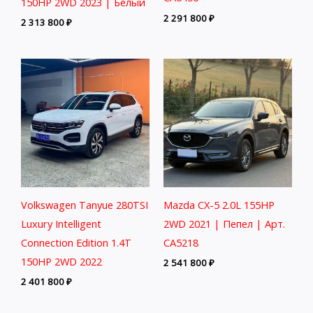
150HP 2WD 2023 | Белый
2 291 800
₽
2 313 800
₽
Volkswagen Tanyue 280TSI
Mazda CX-5 2.0L 155HP
Luxury Intelligent
2WD 2021 | Пепел | Арт.
Connection Edition 1.4T
CA5218
150HP 2WD 2022
2 541 800
₽
2 401 800
₽