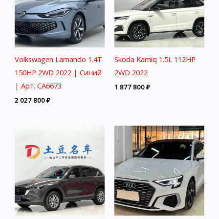
Volkswagen Lamando 1.4T
Skoda Kamiq 1.5L 112HP
150HP 2WD 2022 | Синий
2WD 2022
| Арт. CA6673
1 877 800
₽
2 027 800
₽