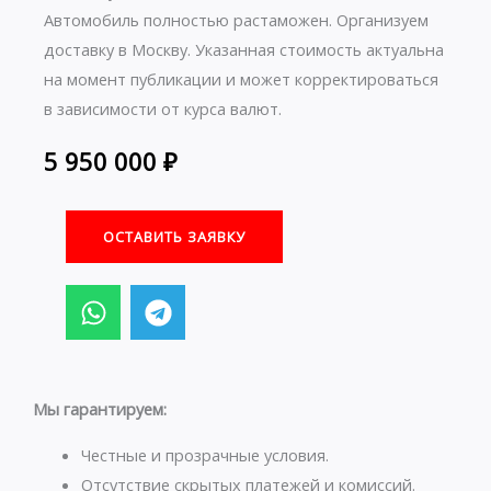
Автомобиль полностью растаможен. Организуем
доставку в Москву. Указанная стоимость актуальна
на момент публикации и может корректироваться
в зависимости от курса валют.
5 950 000
₽
ОСТАВИТЬ ЗАЯВКУ
W
T
h
e
a
l
t
e
s
g
Мы гарантируем:
a
r
p
a
Честные и прозрачные условия.
p
m
Отсутствие скрытых платежей и комиссий.