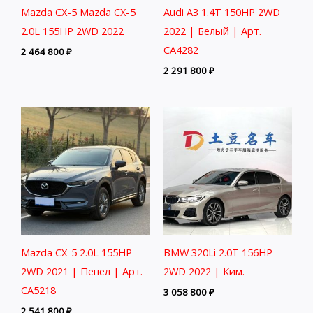
Mazda CX-5 Mazda CX-5
Audi A3 1.4T 150HP 2WD
2.0L 155HP 2WD 2022
2022 | Белый | Арт.
CA4282
2 464 800
₽
2 291 800
₽
Mazda CX-5 2.0L 155HP
BMW 320Li 2.0T 156HP
2WD 2021 | Пепел | Арт.
2WD 2022 | Ким.
CA5218
3 058 800
₽
2 541 800
₽