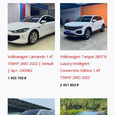
Volkswagen Lamando 1.4T
Volkswagen Tanyue 280TSI
150HP 2WD 2022 | Белый
Luxury Intelligent
| Арт. CA3962
Connection Edition 1.4T
150HP 2WD 2022
1 993 700
₽
2 401 800
₽