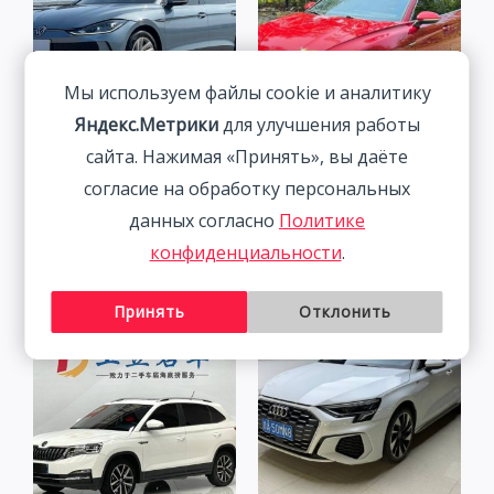
Мы используем файлы cookie и аналитику
Яндекс.Метрики
для улучшения работы
сайта. Нажимая «Принять», вы даёте
Volkswagen Lamando 1.4T
Volkswagen Lamando 1.4T
согласие на обработку персональных
150HP 2WD 2022 | Синий
150HP 2WD 2023 |
| Арт. CA6659
Красный
данных согласно
Политике
1 895 800
₽
2 115 800
₽
конфиденциальности
.
Принять
Отклонить