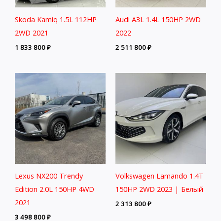
Skoda Kamiq 1.5L 112HP
Audi A3L 1.4L 150HP 2WD
2WD 2021
2022
1 833 800
₽
2 511 800
₽
Lexus NX200 Trendy
Volkswagen Lamando 1.4T
Edition 2.0L 150HP 4WD
150HP 2WD 2023 | Белый
2021
2 313 800
₽
3 498 800
₽